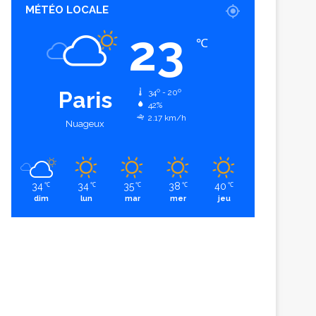
MÉTÉO LOCALE
23
℃
Paris
34º - 20º
42%
2.17 km/h
Nuageux
34
34
35
38
40
℃
℃
℃
℃
℃
dim
lun
mar
mer
jeu