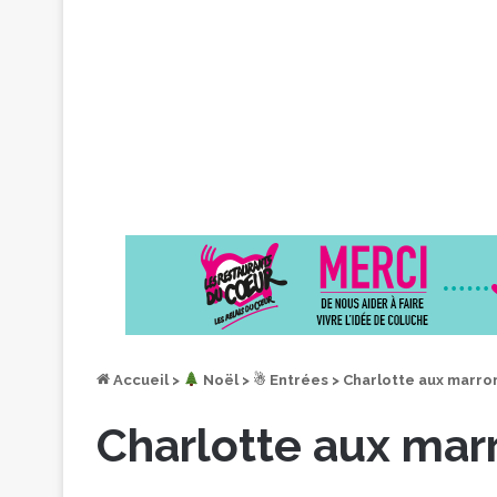
Accueil
>
︎ Noël
>
☃ Entrées
>
Charlotte aux marro
Charlotte aux mar