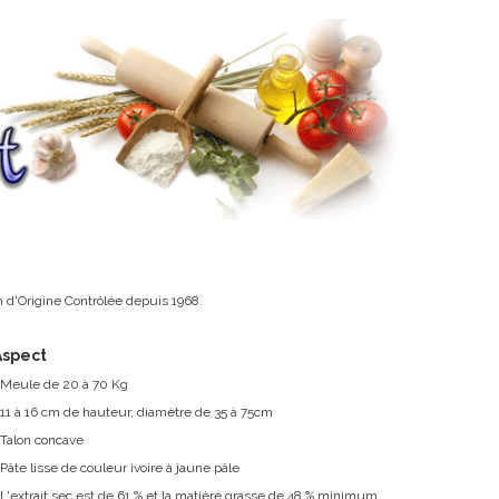
n d'Origine Contrôlée depuis 1968.
Aspect
 Meule de 20 à 70 Kg
 11 à 16 cm de hauteur, diamètre de 35 à 75cm
 Talon concave
 Pâte lisse de couleur ivoire à jaune pâle
 L'extrait sec est de 61 % et la matière grasse de 48 % minimum.