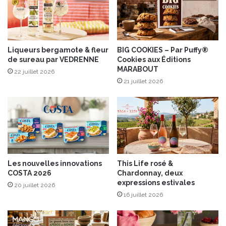
s
s
o
n
s
Liqueurs bergamote & fleur
BIG COOKIES – Par Puffy®
L
de sureau par VEDRENNE
Cookies aux Éditions
MARABOUT
a
22 juillet 2026
c
21 juillet 2026
t
é
e
s
”
p
o
Les nouvelles innovations
This Life rosé &
u
COSTA 2026
Chardonnay, deux
r
expressions estivales
20 juillet 2026
d
16 juillet 2026
e
s
p