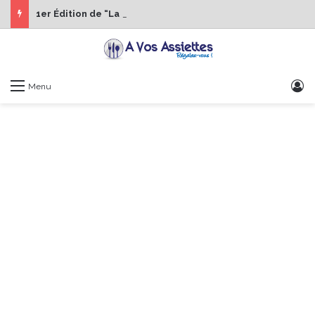
1er Édition de “La Semaine des Chefs” du 19 au 24 octobre 2026
S
Menu