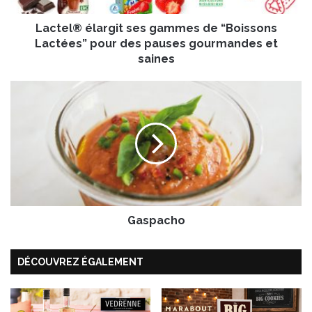
l
Lactel® élargit ses gammes de “Boissons
a
r
Lactées” pour des pauses gourmandes et
g
saines
i
t
G
s
a
e
s
s
p
g
a
a
c
m
h
m
o
e
s
Gaspacho
d
e
“
DÉCOUVREZ ÉGALEMENT
B
o
i