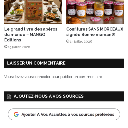
a
u
s
e
s
Le grand livre des apéros
Confitures SANS MORCEAUX
g
du monde – MANGO
signée Bonne maman®
o
Éditions
13 juillet 2026
u
15 juillet 2026
r
m
a
LAISSER UN COMMENTAIRE
n
d
Vous devez
vous connecter
pour publier un commentaire.
e
s
e
AJOUTEZ‑NOUS À VOS SOURCES
t
s
a
i
n
e