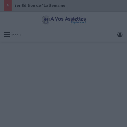
1er Édition de “La Semaine des Chefs” du 19 au 24 octobre 2026
S
Menu