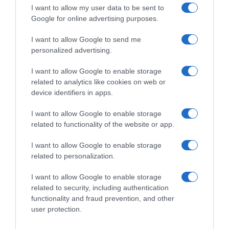
chocolat
d’Agen IGP
I want to allow my user data to be sent to
7 novembre 2025
24 octobre 2025
Google for online advertising purposes.
I want to allow Google to send me
LAISSER UN COMMENTAIRE
personalized advertising.
Vous devez
vous connecter
pour publier un commentaire.
I want to allow Google to enable storage
related to analytics like cookies on web or
device identifiers in apps.
AJOUTEZ‑NOUS À VOS SOURCES
I want to allow Google to enable storage
related to functionality of the website or app.
I want to allow Google to enable storage
related to personalization.
RECHERCHE GOOGLE
I want to allow Google to enable storage
related to security, including authentication
functionality and fraud prevention, and other
user protection.
MÉTÉO LOCALE