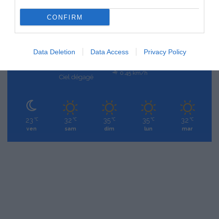
23
CONFIRM
℃
Data Deletion
Data Access
Privacy Policy
Paris
24º - 21º
38%
0.45 km/h
Ciel dégagé
23
32
35
35
32
℃
℃
℃
℃
℃
ven
sam
dim
lun
mar