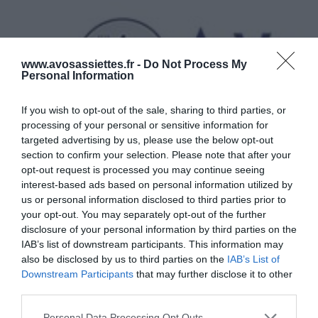
P
o
t
a
www.avosassiettes.fr -
Do Not Process My
g
Personal Information
e
P
If you wish to opt-out of the sale, sharing to third parties, or
o
processing of your personal or sensitive information for
i
targeted advertising by us, please use the below opt-out
Potage Poireaux Pommes de Terre
r
section to confirm your selection. Please note that after your
e
opt-out request is processed you may continue seeing
a
interest-based ads based on personal information utilized by
DÉCOUVREZ ÉGALEMENT
u
us or personal information disclosed to third parties prior to
x
your opt-out. You may separately opt-out of the further
P
disclosure of your personal information by third parties on the
o
IAB’s list of downstream participants. This information may
m
also be disclosed by us to third parties on the
IAB’s List of
m
Downstream Participants
that may further disclose it to other
e
third parties.
s
Babka tressée au chocolat
Torsades briochées au
d
Please note that this website/app uses one or more Google
Personal Data Processing Opt Outs