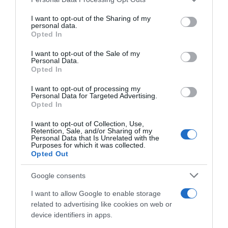
noir et noisettes du
chocolat noir et pistaches
e
services and may gather and store information including but
Piémont
grillées
T
not limited to your visit or usage behaviour. You may click to
I want to opt-out of the Sharing of my
14 avril 2026
18 mars 2026
e
personal data.
grant or deny consent to Google and its third-party tags to
Opted In
r
use your data for below specified purposes in below Google
r
consent section.
I want to opt-out of the Sale of my
e
Personal Data.
Opted In
I want to opt-out of processing my
Personal Data for Targeted Advertising.
Opted In
Tourbillons briochés au
Cinnamon rolls à la
praliné croustillant
cannelle, à l’orange et
I want to opt-out of Collection, Use,
canneberges
6 mars 2026
Retention, Sale, and/or Sharing of my
Personal Data that Is Unrelated with the
31 décembre 2025
Purposes for which it was collected.
Opted Out
Google consents
I want to allow Google to enable storage
related to advertising like cookies on web or
device identifiers in apps.
Briochettes aux pépites de
Briochettes aux Pruneaux