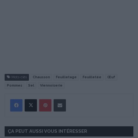
Mots-clés
Chausson
Feuilletage
Feuilletée
Œuf
Pommes
Sel
Viennoiserie
Pinterest
Partager par Email
ÇA PEUT AUSSI VOUS INTÉRESSER