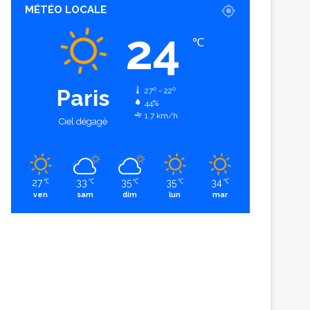
MÉTÉO LOCALE
24
℃
Paris
27º - 22º
44%
1.7 km/h
Ciel dégagé
27
33
35
35
34
℃
℃
℃
℃
℃
ven
sam
dim
lun
mar