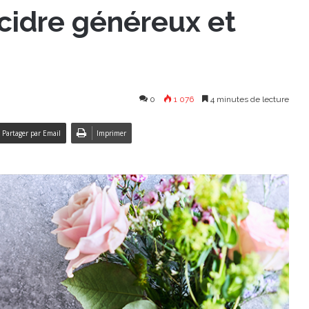
cidre généreux et
0
1 076
4 minutes de lecture
Partager par Email
Imprimer