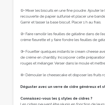
①• Mixer les biscuits en une fine poudre. Ajouter l
recouverte de papier sulfurisé et placer une bande d
Garnir et tasser la base biscuit. Placer 1 h au frais.
②• Faire ramollir les feuilles de gélatine dans de l
crème fleurette et y faire fondre les feuilles de gél
③• Fouetter quelques instants le cream cheese avec 
de crème en chantilly. Incorporer cette préparatio
rouges et mélanger. Verser dans le moule et mettre
④• Démouler le cheesecake et disposer les fruits r
Déguster avec un verre de cidre généreux et s
Connaissez-vous les 5 styles de cidres ?
Les cidres peuvent être réunis en fonction de leurs