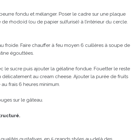
e beurre fondu et mélanger. Poser le cadre sur une plaque
e rhodoïd (ou de papier sulfurisé) à l’intérieur du cercle.
’eau froide. Faire chauffer à feu moyen 6 cuillères à soupe de
atine égouttées.
le sucre puis ajouter la gélatine fondue. Fouetter le reste
n délicatement au cream cheese. Ajouter la purée de fruits
 au frais 6 heures minimum.
ouges sur le gâteau.
tructuré.
 qualités gustatives, en 5 grands styles au-delà des