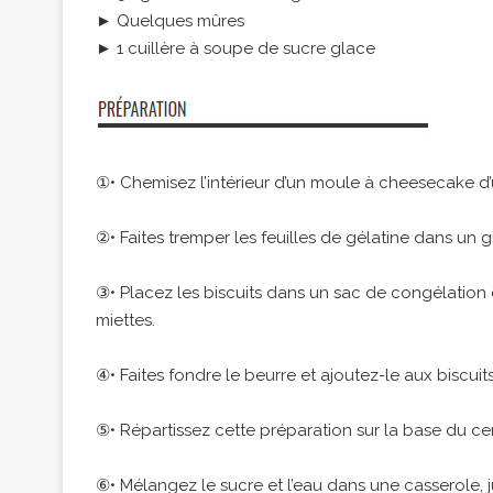
► Quelques mûres
► 1 cuillère à soupe de sucre glace
①• Chemisez l’intérieur d’un moule à cheesecake 
②• Faites tremper les feuilles de gélatine dans un g
③• Placez les biscuits dans un sac de congélation et
miettes.
④• Faites fondre le beurre et ajoutez-le aux biscuits
⑤• Répartissez cette préparation sur la base du ce
⑥• Mélangez le sucre et l’eau dans une casserole, j