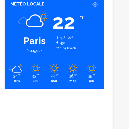
MÉTÉO LOCALE
22
℃
Paris
34º - 21º
45%
1.63 km/h
Nuageux
34
33
34
36
39
℃
℃
℃
℃
℃
dim
lun
mar
mer
jeu