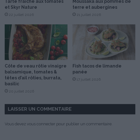
Tarte fraîche aux tomates
Moussaka aux pommes de
u
et Skyr Nature
terre et aubergines
i
22 juillet 2026
21 juillet 2026
l
e
d
’
o
l
i
v
Côte de veau rôtie vinaigre
Fish tacos de limande
e
balsamique, tomates &
panée
têtes d’ail rôties, burrata,
17 juillet 2026
basilic
20 juillet 2026
LAISSER UN COMMENTAIRE
Vous devez
vous connecter
pour publier un commentaire.