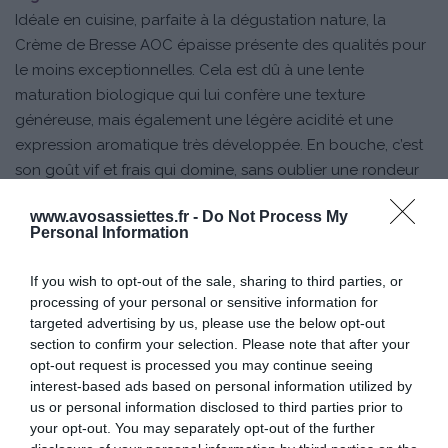
Idéale en cuisine, parfaite à la dégustation nature, la
Crème de Bresse AOC épaisse présente des qualités pour
le moins exceptionnelles. Cela est dû à une lente
maturation biologique qui lui confère une texture
généreuse, mais également une légère acidité et une
expression aromatique très développée. En bouche, c’est
son goût vif et frais qui domine, sans oublier une rondeur
et une onctuosité omniprésentes
www.avosassiettes.fr -
Do Not Process My
Personal Information
Des produits de terroir d’exception
Provenant d’une terre de caractère, la
If you wish to opt-out of the sale, sharing to third parties, or
Crème de Bresse AOC et le Beurre de
processing of your personal or sensitive information for
Bresse AOC doivent leur excellence à
targeted advertising by us, please use the below opt-out
section to confirm your selection. Please note that after your
un savoir-faire ancestral issu d’une tradition fermière
opt-out request is processed you may continue seeing
préservée. Élabores avec rigueur dans le respect des
interest-based ads based on personal information utilized by
gestes d’antan, ces produits régionaux sont l’expression
us or personal information disclosed to third parties prior to
d’un terroir d’une grande générosité.
your opt-out. You may separately opt-out of the further