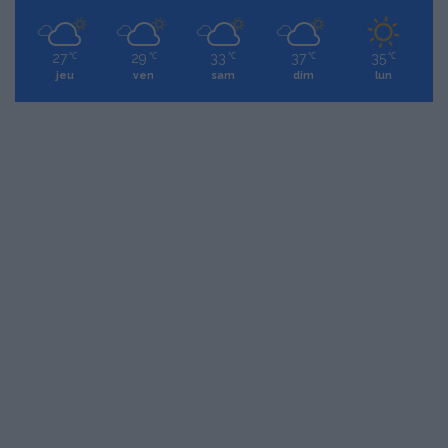
27
29
33
37
35
℃
℃
℃
℃
℃
jeu
ven
sam
dim
lun