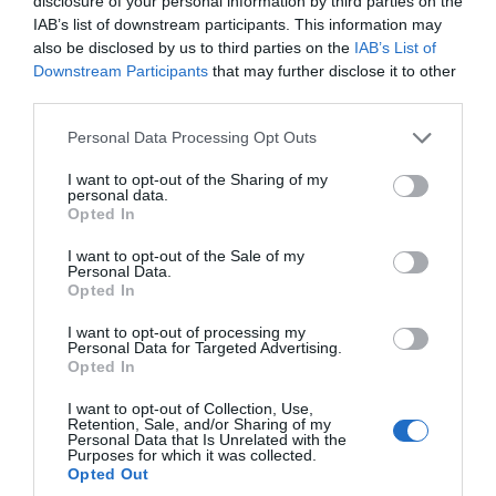
disclosure of your personal information by third parties on the
IAB’s list of downstream participants. This information may
also be disclosed by us to third parties on the
IAB’s List of
Downstream Participants
that may further disclose it to other
third parties.
Please note that this website/app uses one or more Google
Personal Data Processing Opt Outs
services and may gather and store information including but
not limited to your visit or usage behaviour. You may click to
I want to opt-out of the Sharing of my
personal data.
grant or deny consent to Google and its third-party tags to
Opted In
use your data for below specified purposes in below Google
consent section.
I want to opt-out of the Sale of my
Toutes les informations et idées de dégustation
Personal Data.
sur notre site
www.aoc-creme-beurre-bresse.fr
Opted In
I want to opt-out of processing my
Personal Data for Targeted Advertising.
Opted In
© Syndicat Crème et Beurre de Bresse
I want to opt-out of Collection, Use,
Retention, Sale, and/or Sharing of my
Crédits Photos : © Les petites douceurs de Cricri / Sea Wave-Fotolia
Personal Data that Is Unrelated with the
Purposes for which it was collected.
Tous droits de reproduction réservés
Opted Out