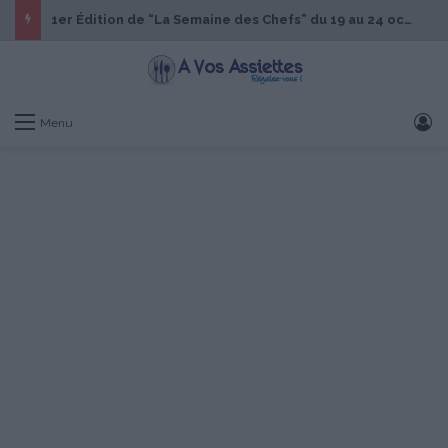
1er Édition de “La Semaine des Chefs” du 19 au 24 octobre 2026
S
Menu