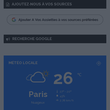
AJOUTEZ‑NOUS À VOS SOURCES
RECHERCHE GOOGLE
MÉTÉO LOCALE
26
℃
Paris
27º - 20º
43%
2.78 km/h
Nuageux