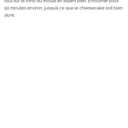
tout sur le fond du moule en lissant bien. Enfourner pour
50 minutes environ, jusqu’à ce que le cheesecake soit bien
doré.