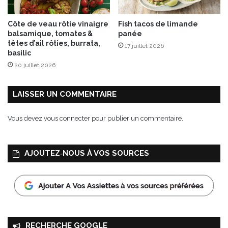
n
p
3
Côte de veau rôtie vinaigre
Fish tacos de limande
d
balsamique, tomates &
panée
e
têtes d’ail rôties, burrata,
17 juillet 2026
s
basilic
p
20 juillet 2026
l
a
t
LAISSER UN COMMENTAIRE
s
à
Vous devez
vous connecter
pour publier un commentaire.
c
o
n
AJOUTEZ‑NOUS À VOS SOURCES
c
o
c
t
e
r
e
RECHERCHE GOOGLE