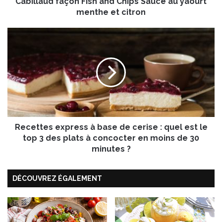
Cabillaud façon Fish and Chips Sauce au yaourt
f
a
menthe et citron
ç
o
R
n
e
F
c
i
e
s
t
h
t
a
e
n
s
d
e
C
Recettes express à base de cerise : quel est le
x
h
p
top 3 des plats à concocter en moins de 30
i
r
minutes ?
p
e
s
s
S
DÉCOUVREZ ÉGALEMENT
s
a
à
u
b
c
a
e
s