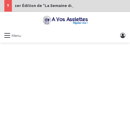
1er Édition de “La Semaine des Chefs” du 19 au 24 octobre 2026
S
Menu