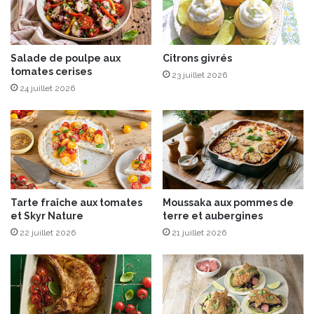
a
e
u
d
y
e
a
c
Salade de poulpe aux
Citrons givrés
o
tomates cerises
e
23 juillet 2026
u
r
24 juillet 2026
r
i
t
s
m
e
e
:
n
q
t
u
h
e
Tarte fraîche aux tomates
Moussaka aux pommes de
e
l
et Skyr Nature
terre et aubergines
e
e
t
22 juillet 2026
21 juillet 2026
s
c
t
i
l
t
e
r
t
o
o