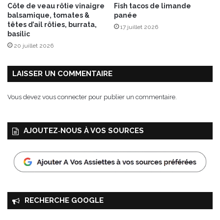
Côte de veau rôtie vinaigre
Fish tacos de limande
r
balsamique, tomates &
panée
è
têtes d’ail rôties, burrata,
17 juillet 2026
s
basilic
,
20 juillet 2026
l
’
h
LAISSER UN COMMENTAIRE
o
m
Vous devez
vous connecter
pour publier un commentaire.
m
a
g
AJOUTEZ‑NOUS À VOS SOURCES
e
e
s
t
r
e
n
RECHERCHE GOOGLE
d
u