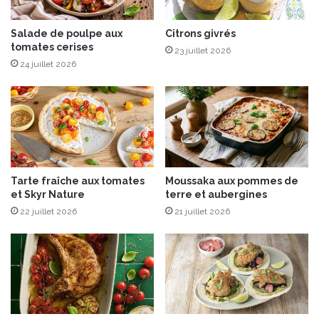
U
d
C
u
R
C
Salade de poulpe aux
Citrons givrés
tomates cerises
U
L
23 juillet 2026
O
24 juillet 2026
S
C
R
I
S
T
A
Tarte fraîche aux tomates
Moussaka aux pommes de
L
et Skyr Nature
terre et aubergines
,
22 juillet 2026
21 juillet 2026
1
0
0
a
n
s
a
p