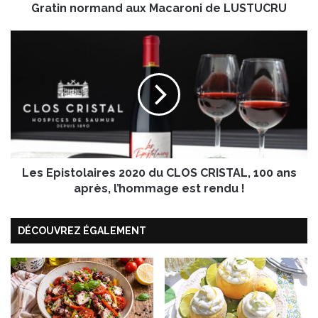
Gratin normand aux Macaroni de LUSTUCRU
m
a
n
L
d
e
a
s
u
E
x
p
M
i
a
s
c
t
a
o
r
Les Epistolaires 2020 du CLOS CRISTAL, 100 ans
l
o
a
après, l’hommage est rendu !
n
i
i
r
DÉCOUVREZ ÉGALEMENT
d
e
e
s
L
2
U
0
S
2
T
0