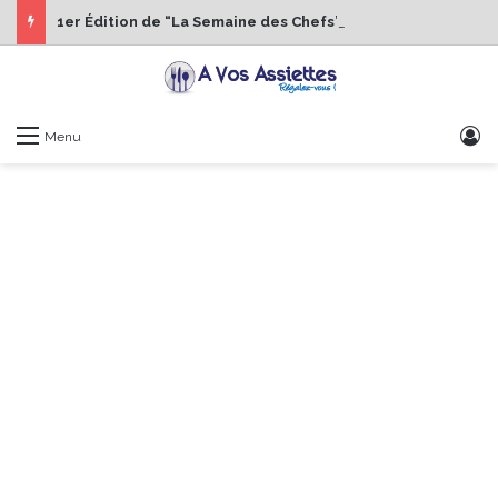
1er Édition de “La Semaine des Chefs” du 19 au 24 octobre 2026
S
Menu