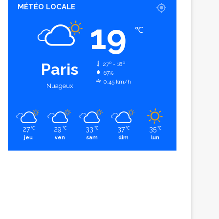
MÉTÉO LOCALE
19
℃
Paris
27º - 18º
67%
0.45 km/h
Nuageux
27
29
33
37
35
℃
℃
℃
℃
℃
jeu
ven
sam
dim
lun