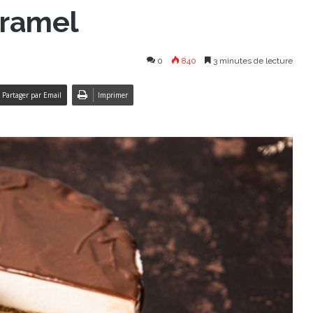
aramel
0
840
3 minutes de lecture
Partager par Email
Imprimer