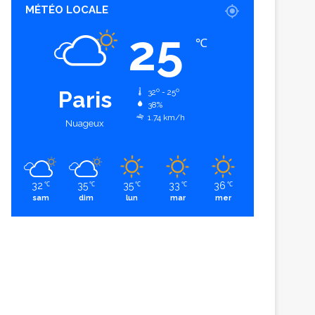
MÉTÉO LOCALE
25
℃
Paris
32º - 25º
38%
1.74 km/h
Nuageux
32
35
35
33
36
℃
℃
℃
℃
℃
sam
dim
lun
mar
mer