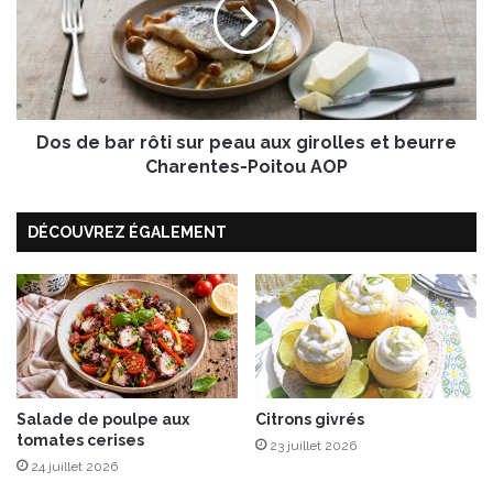
n
d
d
e
i
b
v
a
e
r
s
r
a
Dos de bar rôti sur peau aux girolles et beurre
ô
u
t
Charentes-Poitou AOP
j
i
a
s
DÉCOUVREZ ÉGALEMENT
m
u
b
r
o
p
n
e
a
u
a
u
x
Salade de poulpe aux
Citrons givrés
tomates cerises
g
23 juillet 2026
i
24 juillet 2026
r