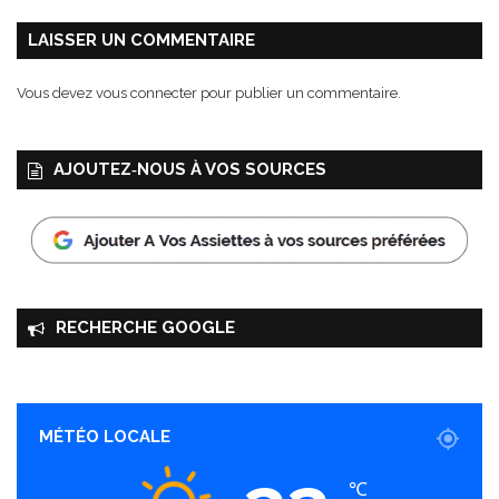
s
-
LAISSER UN COMMENTAIRE
P
o
Vous devez
vous connecter
pour publier un commentaire.
i
t
o
AJOUTEZ‑NOUS À VOS SOURCES
u
A
O
P
RECHERCHE GOOGLE
MÉTÉO LOCALE
℃