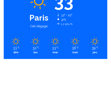
33
Paris
33º - 25º
32%
1.1 km/h
Ciel dégagé
33
32
33
36
39
℃
℃
℃
℃
℃
dim
lun
mar
mer
jeu