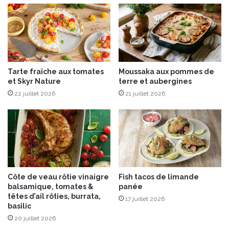
o
l
l
e
s
e
Tarte fraîche aux tomates
Moussaka aux pommes de
t
et Skyr Nature
terre et aubergines
b
22 juillet 2026
21 juillet 2026
e
u
r
r
e
C
h
a
Côte de veau rôtie vinaigre
Fish tacos de limande
r
balsamique, tomates &
panée
e
têtes d’ail rôties, burrata,
17 juillet 2026
n
basilic
t
20 juillet 2026
e