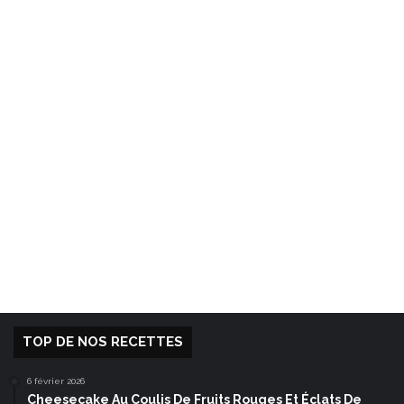
TOP DE NOS RECETTES
6 février 2026
Cheesecake Au Coulis De Fruits Rouges Et Éclats De