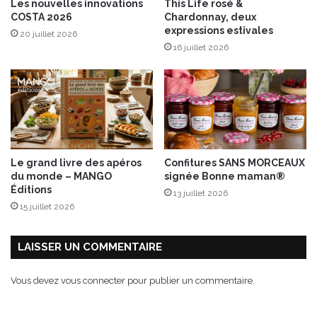
Les nouvelles innovations
This Life rosé &
a
COSTA 2026
Chardonnay, deux
d
expressions estivales
20 juillet 2026
t
16 juillet 2026
h
a
ï
a
u
p
o
u
Le grand livre des apéros
Confitures SANS MORCEAUX
l
du monde – MANGO
signée Bonne maman®
e
Éditions
13 juillet 2026
t
15 juillet 2026
e
t
a
LAISSER UN COMMENTAIRE
u
x
Vous devez
vous connecter
pour publier un commentaire.
c
r