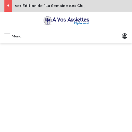
1er Édition de “La Semaine des Chefs” du 19 au 24 octobre 2026
S
Menu