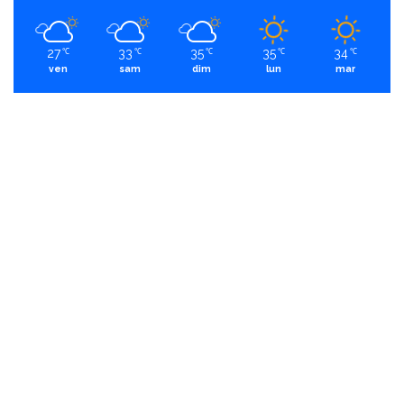
27
33
35
35
34
℃
℃
℃
℃
℃
ven
sam
dim
lun
mar