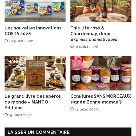
e
c
r
u
s
i
u
t
Les nouvelles innovations
This Life rosé &
r
COSTA 2026
Chardonnay, deux
b
expressions estivales
20 juillet 2026
a
16 juillet 2026
i
n
s
Le grand livre des apéros
Confitures SANS MORCEAUX
du monde – MANGO
signée Bonne maman®
Éditions
13 juillet 2026
15 juillet 2026
LAISSER UN COMMENTAIRE