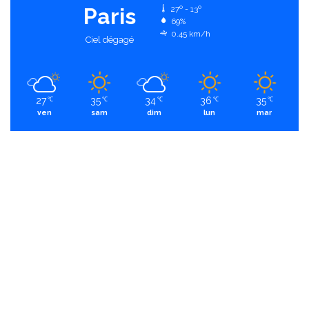
Paris
27º - 13º
69%
0.45 km/h
Ciel dégagé
27
35
34
36
35
℃
℃
℃
℃
℃
ven
sam
dim
lun
mar