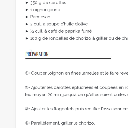
► 350 g de carottes
► 1 oignon jaune
► Parmesan
► 2 cuil. à soupe d’huile d’olive
► ½ cuil. à café de paprika fumé
► 100 g de rondelles de chorizo à griller ou de ch
①• Couper l’oignon en fines lamelles et le faire rev
②• Ajouter les carottes épluchées et coupées en ron
feu moyen 20 min, jusqu’à ce qu’elles soient cuites
③• Ajouter les flageolets puis rectifier l’assaisonn
④• Parallèlement, griller le chorizo.