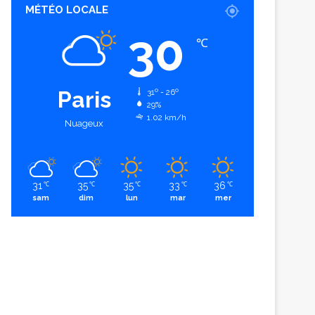
MÉTÉO LOCALE
30
℃
Paris
31º - 26º
29%
1.02 km/h
Nuageux
31
35
35
33
36
℃
℃
℃
℃
℃
sam
dim
lun
mar
mer