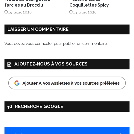
i
farcies au Brocciu
Coquillettes Spicy
r
15 juillet 2026
13 juillet 2026
o
n
LAISSER UN COMMENTAIRE
Vous devez
vous connecter
pour publier un commentaire.
AJOUTEZ‑NOUS À VOS SOURCES
RECHERCHE GOOGLE