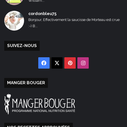
William...
cordonbleu75
Bonjour, Effectivement la saucisse de Morteau est crue
:-) B...
SUIVEZ-NOUS
Facebook
X
Pinterest
Instagram
MANGER BOUGER