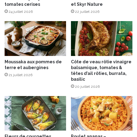
h
tomates cerises
et Skyr Nature
z
o
e
24 juillet 2026
22 juillet 2026
c
l
o
l
l
e
a
r
t
®
I
e
n
t
Moussaka aux pommes de
Côte de veau rôtie vinaigre
t
V
terre et aubergines
balsamique, tomates &
e
e
têtes d’ail rôties, burrata,
n
21 juillet 2026
l
basilic
s
o
20 juillet 2026
e
u
t
é
d
e
P
o
t
Fleurs de courgettes
Poulet ananas –