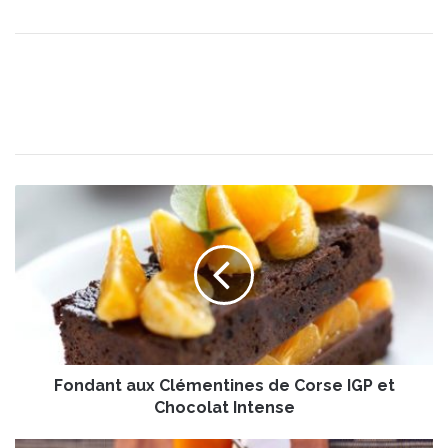
F
o
n
d
a
n
t
a
u
Fondant aux Clémentines de Corse IGP et
x
C
Chocolat Intense
l
é