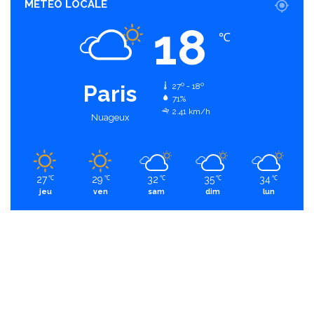
MÉTÉO LOCALE
18
℃
Paris
27º - 18º
71%
2.41 km/h
Nuageux
27
29
32
35
34
℃
℃
℃
℃
℃
jeu
ven
sam
dim
lun