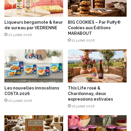
,
F
c
o
u
i
i
Liqueurs bergamote & fleur
BIG COOKIES – Par Puffy®
e
de sureau par VEDRENNE
Cookies aux Éditions
s
G
MARABOUT
i
r
22 juillet 2026
n
21 juillet 2026
a
e
s
r
e
n
p
r
e
Les nouvelles innovations
This Life rosé &
n
COSTA 2026
Chardonnay, deux
a
expressions estivales
20 juillet 2026
n
16 juillet 2026
t
s
o
i