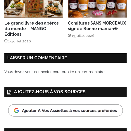
n
d
e
l
Le grand livre des apéros
Confitures SANS MORCEAUX
’
du monde – MANGO
signée Bonne maman®
e
Éditions
13 juillet 2026
n
15 juillet 2026
v
i
r
LAISSER UN COMMENTAIRE
o
n
Vous devez
vous connecter
pour publier un commentaire.
n
e
m
AJOUTEZ‑NOUS À VOS SOURCES
e
n
t