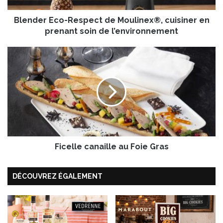
c
Blender Eco-Respect de Moulinex®, cuisiner en
o
-
prenant soin de l’environnement
R
e
F
s
i
p
c
e
e
c
l
t
l
d
e
e
c
M
a
o
Ficelle canaille au Foie Gras
n
u
a
l
i
DÉCOUVREZ ÉGALEMENT
i
l
n
l
e
e
x
a
®
u