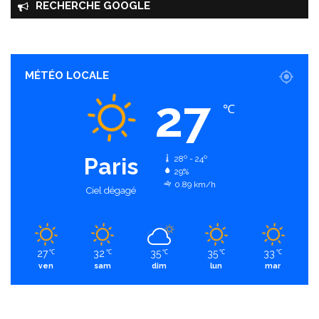
RECHERCHE GOOGLE
MÉTÉO LOCALE
27
℃
Paris
28º - 24º
29%
0.89 km/h
Ciel dégagé
27
32
35
35
33
℃
℃
℃
℃
℃
ven
sam
dim
lun
mar