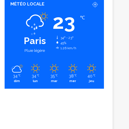
MÉTÉO LOCALE
23
℃
Paris
34º - 23º
45%
1.26 km/h
Pluie légère
34
34
35
38
40
℃
℃
℃
℃
℃
dim
lun
mar
mer
jeu