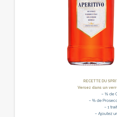
RECETTE DU SPRI
Versez dans un verr
– ⅓ de C
– ⅔ de Prosecc
– 1 tra
– Ajoutez u