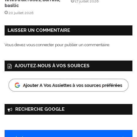
17 juillet 2026
r
basilic
o
20 juillet 2026
s
é
2
LAISSER UN COMMENTAIRE
0
1
Vous devez
vous connecter
pour publier un commentaire.
9
AJOUTEZ‑NOUS À VOS SOURCES
RECHERCHE GOOGLE