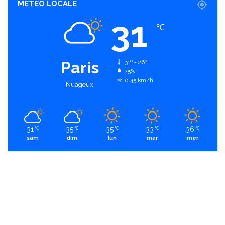
MÉTÉO LOCALE
31
℃
Paris
31º - 26º
25%
0.45 km/h
Nuageux
31
35
35
33
36
℃
℃
℃
℃
℃
sam
dim
lun
mar
mer