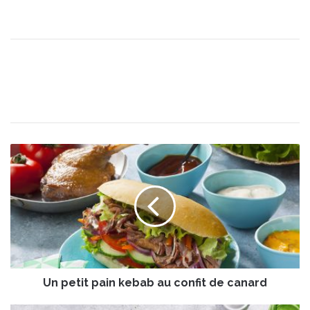
U
n
p
e
t
i
t
p
a
Un petit pain kebab au confit de canard
i
n