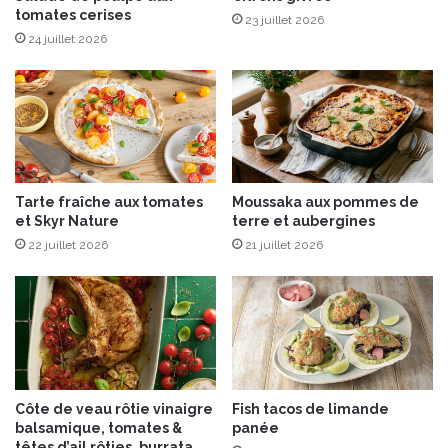
tomates cerises
n
23 juillet 2026
t
24 juillet 2026
e
“
M
i
s
s
i
Tarte fraîche aux tomates
Moussaka aux pommes de
o
et Skyr Nature
terre et aubergines
n
22 juillet 2026
21 juillet 2026
S
t
V
i
n
c
e
n
Côte de veau rôtie vinaigre
Fish tacos de limande
t
balsamique, tomates &
panée
”
têtes d’ail rôties, burrata,