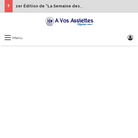
1er Édition de “La Semaine des Chefs” du 19 au 24 octobre 2026
S
Menu