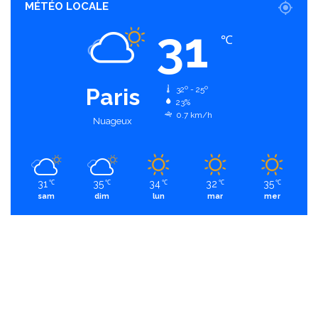
MÉTÉO LOCALE
31
℃
Paris
32º - 25º
23%
0.7 km/h
Nuageux
31
35
34
32
35
℃
℃
℃
℃
℃
sam
dim
lun
mar
mer