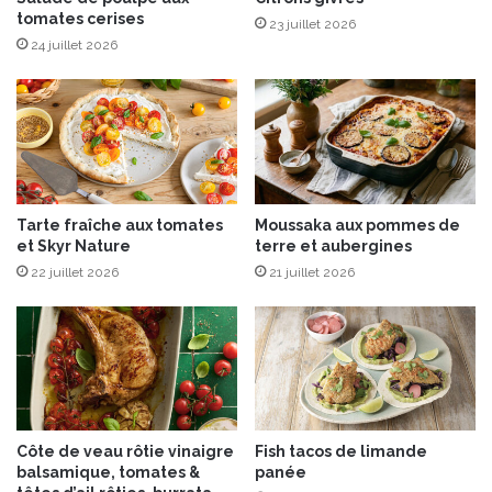
tomates cerises
u
23 juillet 2026
l
24 juillet 2026
i
g
n
y
S
a
i
Tarte fraîche aux tomates
Moussaka aux pommes de
n
et Skyr Nature
terre et aubergines
t
22 juillet 2026
21 juillet 2026
-
P
i
e
r
r
e
Côte de veau rôtie vinaigre
Fish tacos de limande
balsamique, tomates &
panée