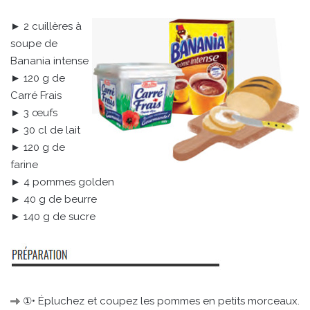
► 2 cuillères à
soupe de
Banania intense
► 120 g de
Carré Frais
► 3 œufs
► 30 cl de lait
► 120 g de
farine
► 4 pommes golden
► 40 g de beurre
► 140 g de sucre
①• Épluchez et coupez les pommes en petits morceaux.