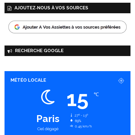
AJOUTEZ‑NOUS À VOS SOURCES
RECHERCHE GOOGLE
MÉTÉO LOCALE
15
℃
Paris
27º - 13º
69%
0.45 km/h
Ciel dégagé