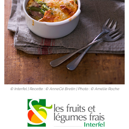
© Interfel | Recette : © AnneCé Bretin | Photo : © Amélie Roche