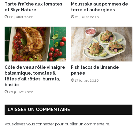
Tarte fraîche aux tomates
Moussaka aux pommes de
x
et Skyr Nature
terre et aubergines
f
22 juillet 2026
21 juillet 2026
r
u
i
t
s
f
r
a
Côte de veau rôtie vinaigre
Fish tacos de limande
i
balsamique, tomates &
panée
s
têtes d’ail rôties, burrata,
17 juillet 2026
basilic
20 juillet 2026
LAISSER UN COMMENTAIRE
Vous devez
vous connecter
pour publier un commentaire.