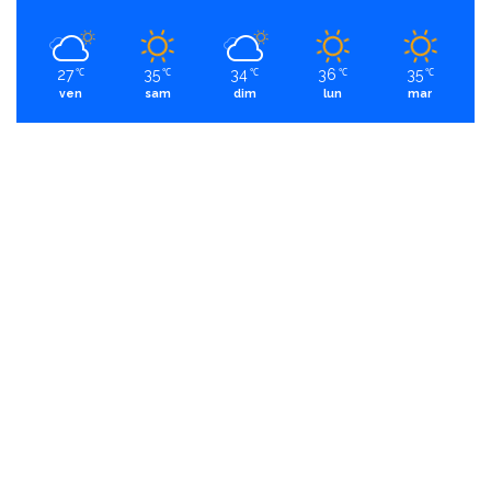
27
35
34
36
35
℃
℃
℃
℃
℃
ven
sam
dim
lun
mar