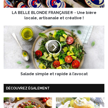
B
L
LA BELLE BLONDE FRANÇAISE® - Une bière
O
N
locale, artisanale et créative !
D
E
S
F
a
R
l
A
a
N
d
Ç
e
A
s
I
i
S
m
E
Salade simple et rapide à l’avocat
p
®
l
-
e
DÉCOUVREZ ÉGALEMENT
U
e
n
t
e
r
b
a