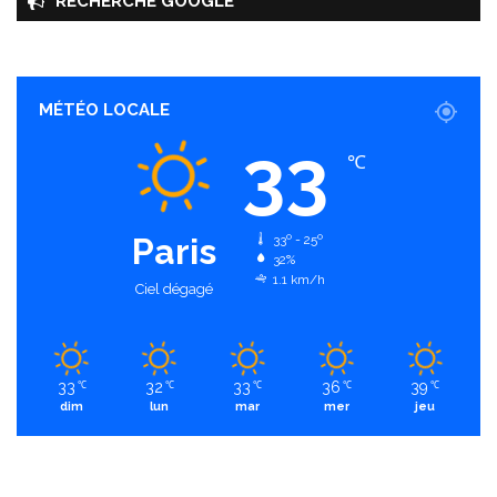
RECHERCHE GOOGLE
MÉTÉO LOCALE
33
℃
Paris
33º - 25º
32%
1.1 km/h
Ciel dégagé
33
32
33
36
39
℃
℃
℃
℃
℃
dim
lun
mar
mer
jeu