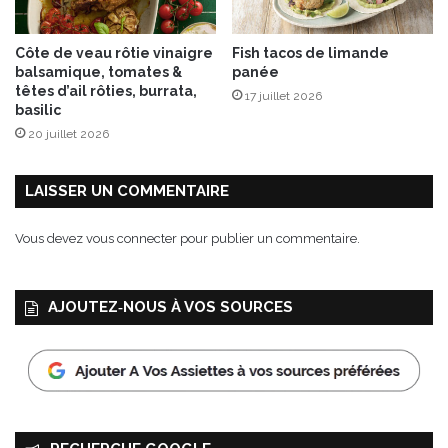
t
c
Côte de veau rôtie vinaigre
Fish tacos de limande
r
balsamique, tomates &
panée
é
têtes d’ail rôties, burrata,
17 juillet 2026
a
basilic
t
20 juillet 2026
i
v
e
LAISSER UN COMMENTAIRE
!
Vous devez
vous connecter
pour publier un commentaire.
AJOUTEZ‑NOUS À VOS SOURCES