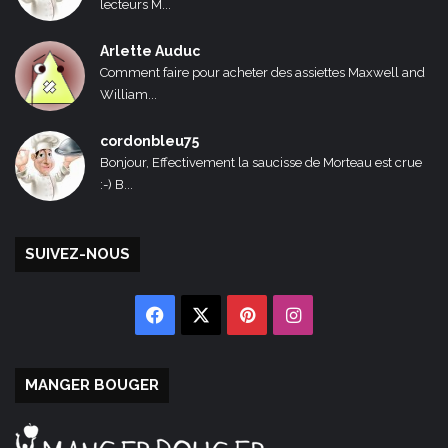
lecteurs M...
Arlette Auduc
Comment faire pour acheter des assiettes Maxwell and
William...
cordonbleu75
Bonjour, Effectivement la saucisse de Morteau est crue
:-) B...
SUIVEZ-NOUS
Facebook
X
Pinterest
Instagram
MANGER BOUGER