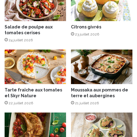
i
p
è
i
r
d
e
e
l
Salade de poulpe aux
Citrons givrés
à
tomates cerises
o
l
23 juillet 2026
c
’
24 juillet 2026
a
a
l
v
e
o
,
c
a
a
r
t
t
Tarte fraîche aux tomates
Moussaka aux pommes de
i
et Skyr Nature
terre et aubergines
s
22 juillet 2026
21 juillet 2026
a
n
a
l
e
e