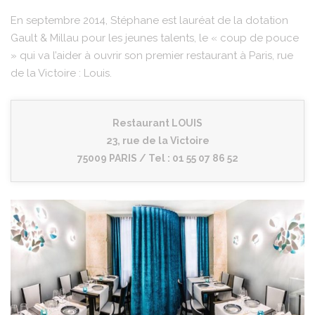
En septembre 2014, Stéphane est lauréat de la dotation
Gault & Millau pour les jeunes talents, le « coup de pouce
» qui va l’aider à ouvrir son premier restaurant à Paris, rue
de la Victoire : Louis.
Restaurant LOUIS
23, rue de la Victoire
75009 PARIS / Tel : 01 55 07 86 52