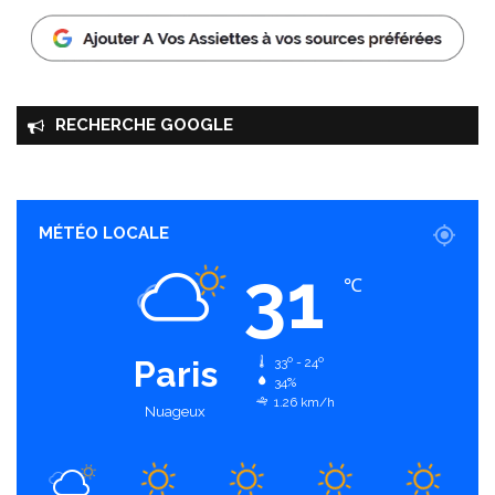
RECHERCHE GOOGLE
MÉTÉO LOCALE
31
℃
Paris
33º - 24º
34%
1.26 km/h
Nuageux