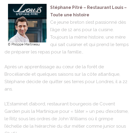
Stéphane Pitré – Restaurant Louis –
Toute une histoire
Ce jeune breton s’est passionné dès
l’âge de 12 ans pour la cuisine.
Toujours la même histoire, une mère
qui sait cuisiner et qui prend le temps
de préparer les repas pour la famille…
Après un apprentissage au cœur de la forêt de
Brocéliande et quelques saisons sur la côte atlantique,
Stéphane décide de quitter ses terres pour Londres, il a 22
ans.
L’Estaminet d’abord, restaurant bourgeois de Covent
Garden puis la Martinique pour « tâter » un peu d’exotisme,
le Ritz sous les ordres de John Williams où il grimpe
l’échelle de la hiérarchie du dur métier comme junior sous