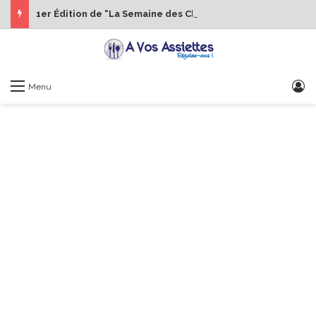
1er Édition de “La Semaine des Chefs” du 19 au 24 octobre 2026
S
Menu