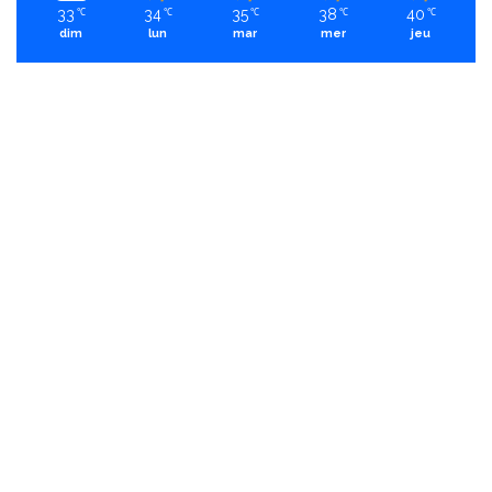
33
34
35
38
40
℃
℃
℃
℃
℃
dim
lun
mar
mer
jeu