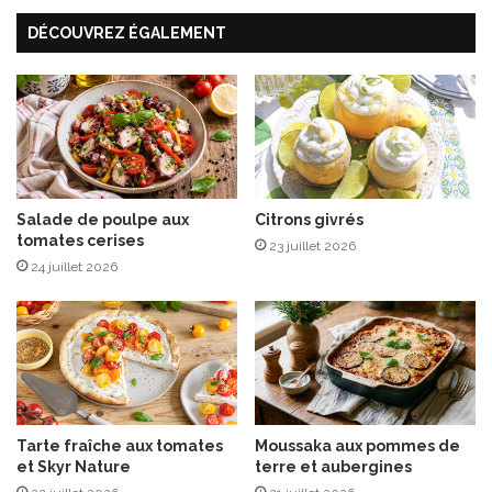
Y
o
DÉCOUVREZ ÉGALEMENT
O
c
C
h
E
o
R
n
A
d
®
e
d
S
e
a
l
Salade de poulpe aux
Citrons givrés
v
tomates cerises
a
o
23 juillet 2026
c
i
24 juillet 2026
é
e
r
a
m
i
q
u
Tarte fraîche aux tomates
Moussaka aux pommes de
e
et Skyr Nature
terre et aubergines
p