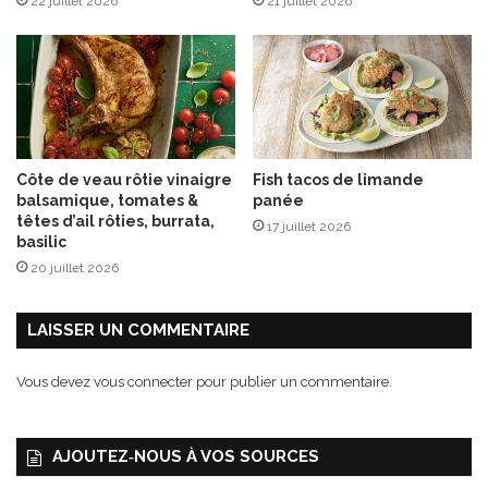
22 juillet 2026
21 juillet 2026
o
u
r
t
o
u
t
b
Côte de veau rôtie vinaigre
Fish tacos de limande
r
balsamique, tomates &
panée
o
têtes d’ail rôties, burrata,
17 juillet 2026
y
basilic
e
20 juillet 2026
r
!
LAISSER UN COMMENTAIRE
Vous devez
vous connecter
pour publier un commentaire.
AJOUTEZ‑NOUS À VOS SOURCES