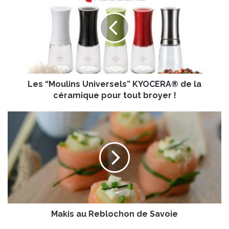
s
“
M
o
u
l
i
Les “Moulins Universels” KYOCERA® de la
n
s
céramique pour tout broyer !
U
n
M
i
a
v
k
e
i
r
s
s
a
e
u
l
R
s
e
”
Makis au Reblochon de Savoie
b
K
l