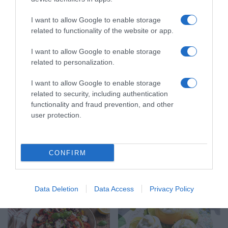
i
Millefeuille de Jambon Serrano Aoste au
l
I want to allow Google to enable storage
l
fromage frais et pesto
related to functionality of the website or app.
e
d
N
I want to allow Google to enable storage
e
o
related to personalization.
J
u
a
v
I want to allow Google to enable storage
m
e
related to security, including authentication
b
a
functionality and fraud prevention, and other
o
u
user protection.
n
t
S
é
e
Nouveauté - L'escapade apéritive by Kooz
-
CONFIRM
r
L
r
'
DÉCOUVREZ ÉGALEMENT
a
e
n
s
Data Deletion
Data Access
Privacy Policy
o
c
A
a
o
p