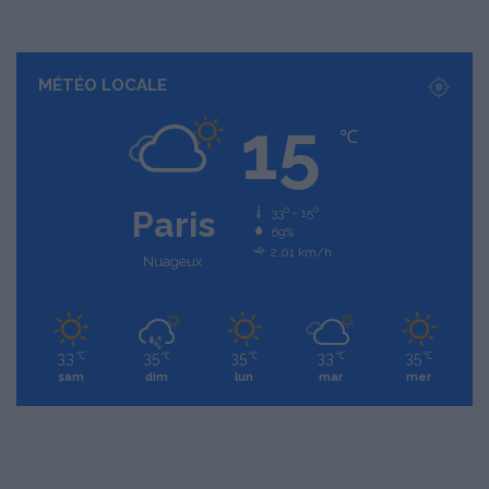
MÉTÉO LOCALE
15
℃
Paris
33º - 15º
69%
2.01 km/h
Nuageux
33
35
35
33
35
℃
℃
℃
℃
℃
sam
dim
lun
mar
mer