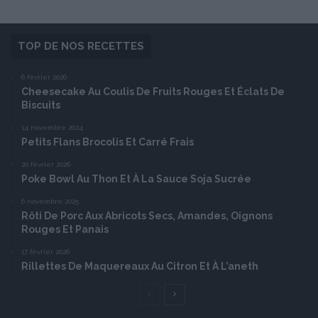
TOP DE NOS RECETTES
6 février 2026
Cheesecake Au Coulis De Fruits Rouges Et Éclats De
Biscuits
14 novembre 2024
Petits Flans Brocolis Et Carré Frais
20 février 2026
Poke Bowl Au Thon Et À La Sauce Soja Sucrée
6 novembre 2025
Rôti De Porc Aux Abricots Secs, Amandes, Oignons
Rouges Et Panais
17 février 2026
Rillettes De Maquereaux Au Citron Et À L’aneth
Page
Page
précédente
suivante