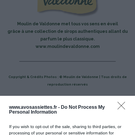
Moulin de Valdonne met tous vos sens en éveil
grâce à une collection de sirops authentiques allant du
parfum le plus classique.
www.moulindevaldonne.com
Copyright & Crédits Photos : © Moulin de Valdonne | Tous droits de
reproduction réservés
Mots-clés
Cocktail
Moulin de Valdonne
Rêve d'Été
www.avosassiettes.fr -
Do Not Process My
Personal Information
Pinterest
Partager par Email
If you wish to opt-out of the sale, sharing to third parties, or
processing of your personal or sensitive information for