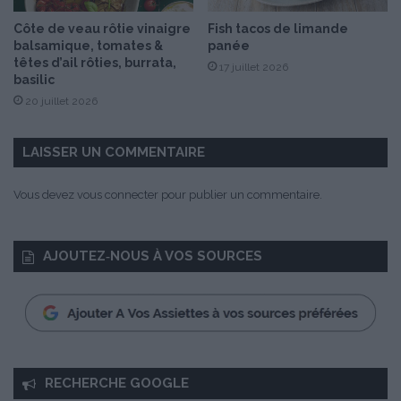
t
Côte de veau rôtie vinaigre
Fish tacos de limande
o
balsamique, tomates &
panée
têtes d’ail rôties, burrata,
17 juillet 2026
basilic
20 juillet 2026
LAISSER UN COMMENTAIRE
Vous devez
vous connecter
pour publier un commentaire.
AJOUTEZ‑NOUS À VOS SOURCES
RECHERCHE GOOGLE