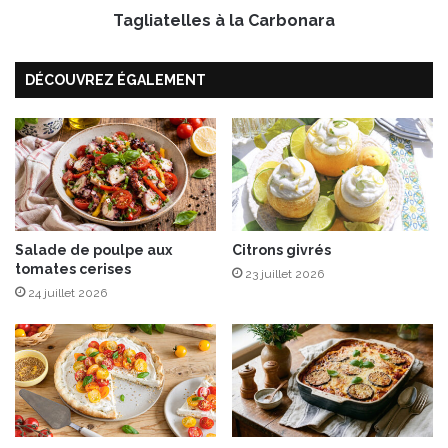
Tagliatelles à la Carbonara
l
e
s
DÉCOUVREZ ÉGALEMENT
à
l
a
C
a
r
b
o
Salade de poulpe aux
Citrons givrés
n
tomates cerises
a
23 juillet 2026
r
24 juillet 2026
a