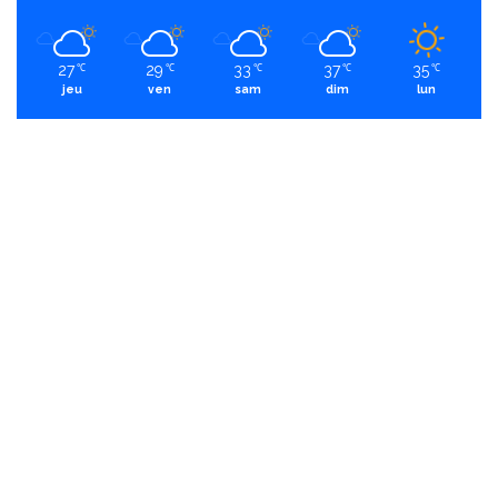
27
29
33
37
35
℃
℃
℃
℃
℃
jeu
ven
sam
dim
lun