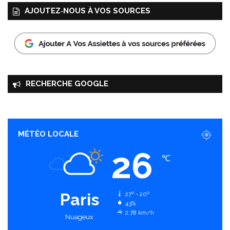
AJOUTEZ‑NOUS À VOS SOURCES
RECHERCHE GOOGLE
MÉTÉO LOCALE
26
℃
Paris
27º - 20º
43%
2.78 km/h
Nuageux