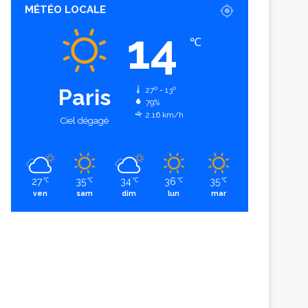
MÉTÉO LOCALE
14
℃
Paris
27º - 13º
79%
2.16 km/h
Ciel dégagé
27
35
34
36
35
℃
℃
℃
℃
℃
ven
sam
dim
lun
mar