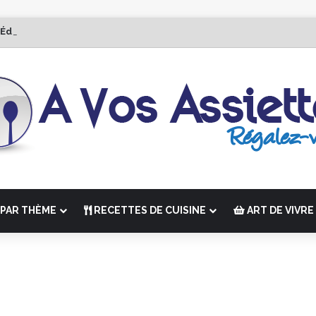
 Édition de “La Semaine des Chefs” du 19 au 24 octobre 2026
PAR THÈME
RECETTES DE CUISINE
ART DE VIVRE