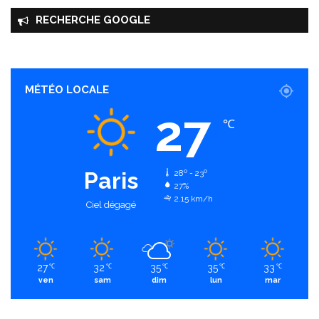
RECHERCHE GOOGLE
MÉTÉO LOCALE
27
℃
Paris
28º - 23º
27%
2.15 km/h
Ciel dégagé
27
32
35
35
33
℃
℃
℃
℃
℃
ven
sam
dim
lun
mar