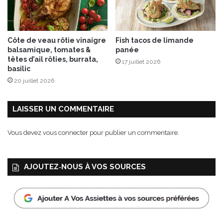
d
s
e
p
c
l
i
u
Côte de veau rôtie vinaigre
Fish tacos de limande
b
s
balsamique, tomates &
panée
o
v
têtes d’ail rôties, burrata,
17 juillet 2026
u
i
basilic
l
t
20 juillet 2026
e
e
t
!
t
LAISSER UN COMMENTAIRE
e
Vous devez
vous connecter
pour publier un commentaire.
AJOUTEZ‑NOUS À VOS SOURCES