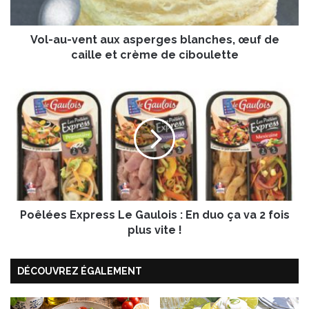
v
e
Vol-au-vent aux asperges blanches, œuf de
n
t
caille et crème de ciboulette
a
u
P
x
o
a
ê
s
l
p
é
e
e
r
s
g
E
e
x
s
Poêlées Express Le Gaulois : En duo ça va 2 fois
p
b
r
plus vite !
l
e
a
s
n
DÉCOUVREZ ÉGALEMENT
s
c
L
h
e