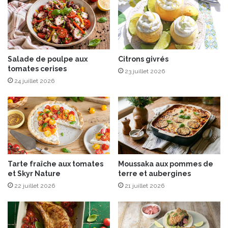
e
G
s
a
,
u
œ
l
u
o
f
i
Salade de poulpe aux
Citrons givrés
d
tomates cerises
s
23 juillet 2026
e
:
24 juillet 2026
c
E
a
n
i
d
l
u
l
o
e
ç
e
a
Tarte fraîche aux tomates
Moussaka aux pommes de
t
v
et Skyr Nature
terre et aubergines
c
a
r
22 juillet 2026
21 juillet 2026
2
è
f
m
o
e
i