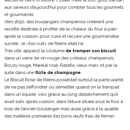
siècles et demi d’histoire, Fossier mêle le bon goût d’antan
aux saveurs d’aujourd’hui pour combler tous les gourmets
et gourmands.
Vers 1690, des boulangers champenois créèrent une
recette destinée à profiter de la chaleur du four à pain
après la cuisson, pour cuire et recuire une gourmandise
sucrée ; le «bis-cuit» de Reims était né.
Très vite, apparut la coutume
de tremper son biscuit
dans un verre de vin rouge des coteaux champenois :
Bouzy rouge, Mareuil rosé, Ratafia, vieux marc et par la
suite dans une
flûte de champagne
.
Le Biscuit Rose de Reims possédait surtout la particularité
de ne pas s’effondrer ou s’émietter quand on le trempait
dans un liquide, ceci grâce au long dessèchement qu’il
avait subi, après cuisson, dans l’étuve située sous le four à
bois de l’ancien boulanger mais aussi grâce à la qualité
des matières premières (les bons œufs frais de ferme).