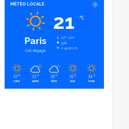
MÉTÉO LOCALE
21
℃
Paris
27º - 20º
53%
0.45 km/h
Ciel dégagé
27
33
35
35
34
℃
℃
℃
℃
℃
ven
sam
dim
lun
mar