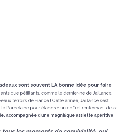
 cadeaux sont souvent LA bonne idée pour faire
gants que pétillants, comme le dernier-né de Jaillance,
eaux terroirs de France ! Cette année, Jaillance s’est
 la Porcelaine pour élaborer un coffret renfermant deux
ie, accompagnée d’une magnifique assiette apéritive.
tous les moments de convivialité, qui