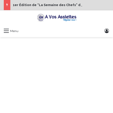
1er Édition de “La Semaine des Chefs” du 19 au 24 octobre 2026
S
Menu