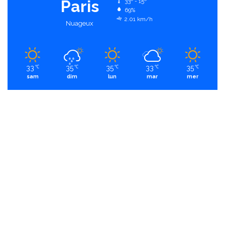
Paris
33º - 15º
69%
2.01 km/h
Nuageux
33
35
35
33
35
℃
℃
℃
℃
℃
sam
dim
lun
mar
mer