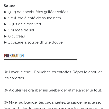
Sauce
► 50 g de cacahuètes grillées salées
► 1 cuillère à café de sauce nem
► ½ jus de citron vert
► 1 pincée de sel
► 6 cl d’eau
► 1 cuillère à soupe d’huile d’olive
①• Laver le chou. Éplucher les carottes. Râper le chou et
les carottes.
②• Ajouter les cranberries Seeberger et mélanger le tout.
③• Mixer au blender les cacahuètes, la sauce nem, le sel,
l’eau et l’huile d’olive jusqu’à ce que cela forme une sauce