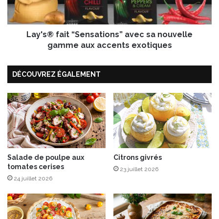
x
f
o
a
l
i
i
Lay's® fait “Sensations” avec sa nouvelle
t
v
“
gamme aux accents exotiques
e
S
s
e
DÉCOUVREZ ÉGALEMENT
d
n
'
s
E
a
s
t
p
i
a
o
g
n
n
s
e
”
Salade de poulpe aux
Citrons givrés
tomates cerises
a
23 juillet 2026
v
24 juillet 2026
e
c
s
a