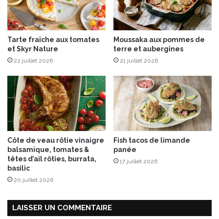
n
o
u
Tarte fraîche aux tomates
Moussaka aux pommes de
v
et Skyr Nature
terre et aubergines
e
22 juillet 2026
21 juillet 2026
l
l
e
g
a
m
m
e
Côte de veau rôtie vinaigre
Fish tacos de limande
a
balsamique, tomates &
panée
u
têtes d’ail rôties, burrata,
17 juillet 2026
x
basilic
a
20 juillet 2026
c
c
e
LAISSER UN COMMENTAIRE
n