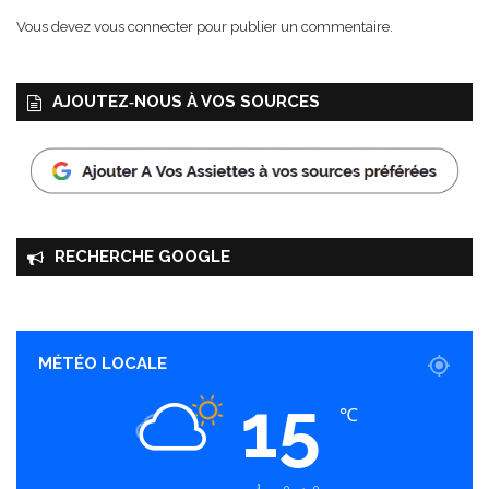
t
Vous devez
vous connecter
pour publier un commentaire.
s
e
x
AJOUTEZ‑NOUS À VOS SOURCES
o
t
i
q
u
e
s
RECHERCHE GOOGLE
MÉTÉO LOCALE
15
℃