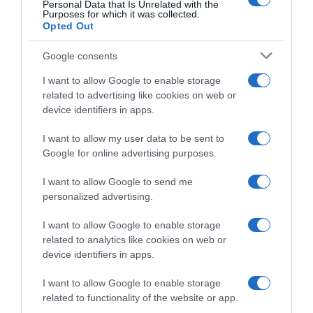
Personal Data that Is Unrelated with the
a
e
Purposes for which it was collected.
u
n
Opted Out
t
t
h
p
Google consents
y
innocent présente sa nouvelle gamme de
r
m
I want to allow Google to enable storage
é
“Gazpachos”
related to advertising like cookies on web or
s
device identifiers in apps.
e
DÉCOUVREZ ÉGALEMENT
n
I want to allow my user data to be sent to
t
Google for online advertising purposes.
e
s
I want to allow Google to send me
a
personalized advertising.
n
o
I want to allow Google to enable storage
u
related to analytics like cookies on web or
v
Liqueurs bergamote & fleur
BIG COOKIES – Par Puffy®
device identifiers in apps.
de sureau par VEDRENNE
Cookies aux Éditions
e
MARABOUT
l
22 juillet 2026
I want to allow Google to enable storage
l
21 juillet 2026
related to functionality of the website or app.
e