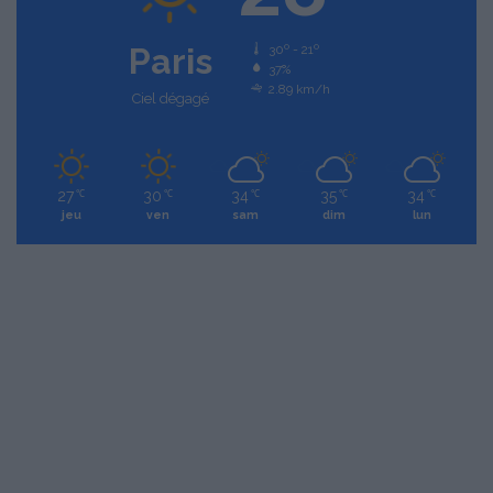
Paris
30º - 21º
37%
2.89 km/h
Ciel dégagé
27
30
34
35
34
℃
℃
℃
℃
℃
jeu
ven
sam
dim
lun