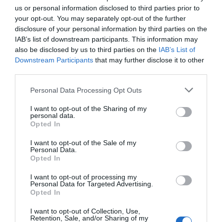
us or personal information disclosed to third parties prior to
your opt-out. You may separately opt-out of the further
disclosure of your personal information by third parties on the
IAB’s list of downstream participants. This information may
also be disclosed by us to third parties on the
IAB’s List of
Downstream Participants
that may further disclose it to other
C
third parties.
r
u
Please note that this website/app uses one or more Google
Personal Data Processing Opt Outs
m
services and may gather and store information including but
b
not limited to your visit or usage behaviour. You may click to
I want to opt-out of the Sharing of my
l
personal data.
grant or deny consent to Google and its third-party tags to
e
Opted In
use your data for below specified purposes in below Google
d
consent section.
I want to opt-out of the Sale of my
e
Personal Data.
Crumble de cerises au thym
c
Opted In
e
r
i
I want to opt-out of processing my
Personal Data for Targeted Advertising.
i
n
Opted In
s
n
e
o
I want to opt-out of Collection, Use,
s
c
Retention, Sale, and/or Sharing of my