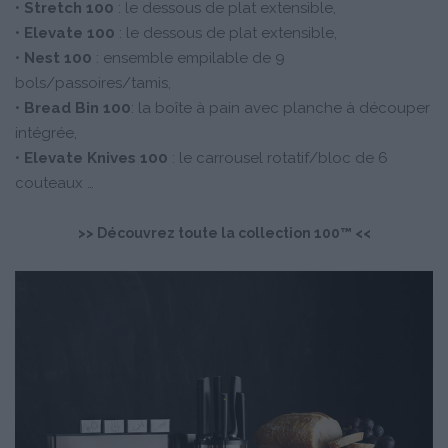
•
Stretch 100
: le dessous de plat extensible,
•
Elevate 100
: le dessous de plat extensible,
•
Nest 100
: ensemble empilable de 9
bols/passoires/tamis,
•
Bread Bin 100
: la boîte à pain avec planche à découper
intégrée,
•
Elevate Knives 100
: le carrousel rotatif/bloc de 6
couteaux …
>>
Découvrez toute la collection 100™
<<