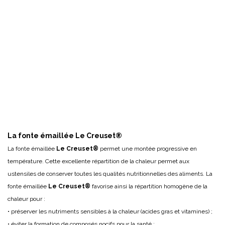
La fonte émaillée Le Creuset®
La fonte émaillée
Le Creuset®
permet une montée progressive en
température. Cette excellente répartition de la chaleur permet aux
ustensiles de conserver toutes les qualités nutritionnelles des aliments. La
fonte émaillée
Le Creuset®
favorise ainsi la répartition homogène de la
chaleur pour :
• préserver les nutriments sensibles à la chaleur (acides gras et vitamines) ;
• éviter la formation de composés nocifs pour la santé ;