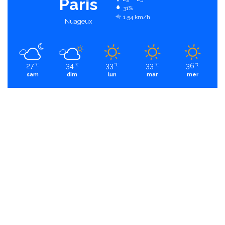
Paris
31%
1.54 km/h
Nuageux
27
34
33
33
36
℃
℃
℃
℃
℃
sam
dim
lun
mar
mer