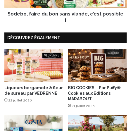
P
f
a
a
c
Sodebo, faire du bon sans viande, c’est possible
i
e
r
!
l
e
l
d
o
DÉCOUVREZ ÉGALEMENT
u
R
b
o
o
y
n
a
s
l
a
O
n
r
s
a
v
Liqueurs bergamote & fleur
BIG COOKIES – Par Puffy®
n
de sureau par VEDRENNE
Cookies aux Éditions
i
MARABOUT
g
a
22 juillet 2026
e
n
21 juillet 2026
®
d
e
,
c