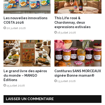
’
e
s
Les nouvelles innovations
This Life rosé &
t
COSTA 2026
Chardonnay, deux
p
expressions estivales
20 juillet 2026
o
16 juillet 2026
s
s
i
b
l
e
!
Le grand livre des apéros
Confitures SANS MORCEAUX
du monde – MANGO
signée Bonne maman®
Éditions
13 juillet 2026
15 juillet 2026
LAISSER UN COMMENTAIRE