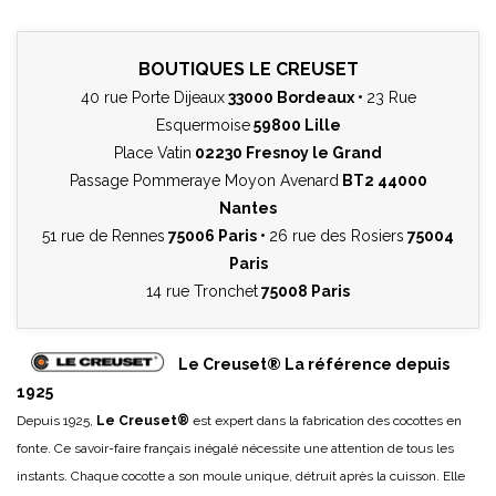
BOUTIQUES LE CREUSET
40 rue Porte Dijeaux
33000 Bordeaux •
23 Rue
Esquermoise
59800 Lille
Place Vatin
02230 Fresnoy le Grand
Passage Pommeraye Moyon Avenard
BT2 44000
Nantes
51 rue de Rennes
75006 Paris •
26 rue des Rosiers
75004
Paris
14 rue Tronchet
75008 Paris
Le Creuset® La référence depuis
1925
Depuis 1925,
Le Creuset®
est expert dans la fabrication des cocottes en
fonte. Ce savoir-faire français inégalé nécessite une attention de tous les
instants. Chaque cocotte a son moule unique, détruit après la cuisson. Elle