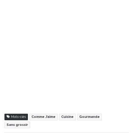
Mots-clés
Comme J’aime
Cuisine
Gourmande
Sans grossir