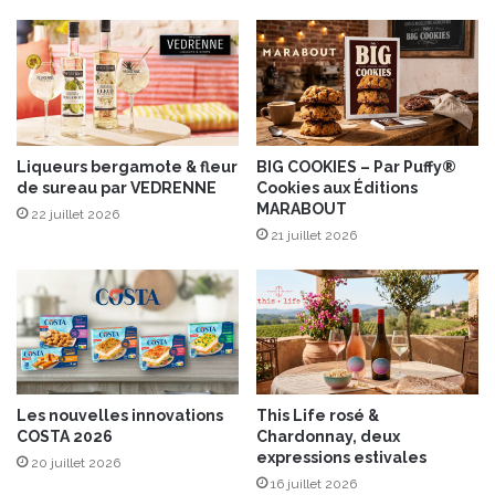
d
e
e
t
C
t
o
e
r
s
s
e
I
Liqueurs bergamote & fleur
BIG COOKIES – Par Puffy®
de sureau par VEDRENNE
Cookies aux Éditions
G
MARABOUT
P
22 juillet 2026
c
21 juillet 2026
o
n
f
i
t
e
Les nouvelles innovations
This Life rosé &
COSTA 2026
Chardonnay, deux
expressions estivales
20 juillet 2026
16 juillet 2026