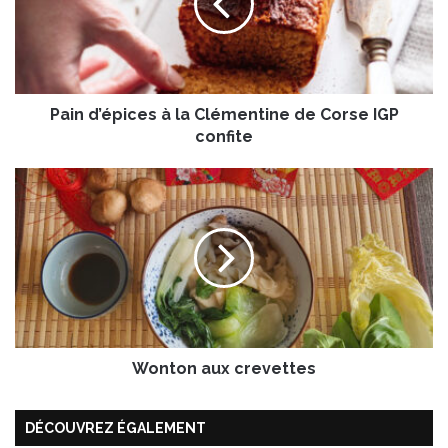
d
’
é
p
i
Pain d’épices à la Clémentine de Corse IGP
c
e
confite
s
à
W
l
o
a
n
C
t
l
o
é
n
m
a
e
u
n
x
t
Wonton aux crevettes
c
i
r
n
e
DÉCOUVREZ ÉGALEMENT
e
v