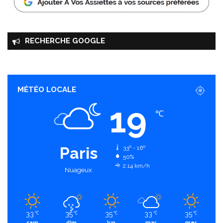
RECHERCHE GOOGLE
MÉTÉO LOCALE
19
℃
Paris
33º - 16º
50%
2.14 km/h
Nuageux
33
35
35
33
35
℃
℃
℃
℃
℃
sam
dim
lun
mar
mer