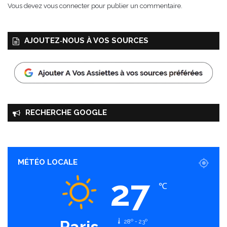
e
Vous devez
vous connecter
pour publier un commentaire.
t
l
é
AJOUTEZ‑NOUS À VOS SOURCES
g
u
m
e
s
RECHERCHE GOOGLE
MÉTÉO LOCALE
27
℃
Paris
28º - 23º