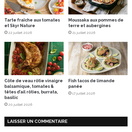
r
m
o
u
Tarte fraîche aux tomates
Moussaka aux pommes de
s
et Skyr Nature
terre et aubergines
s
22 juillet 2026
21 juillet 2026
a
s
a
u
f
r
o
m
Côte de veau rôtie vinaigre
Fish tacos de limande
a
balsamique, tomates &
panée
g
têtes d’ail rôties, burrata,
17 juillet 2026
e
basilic
f
20 juillet 2026
r
a
i
LAISSER UN COMMENTAIRE
s