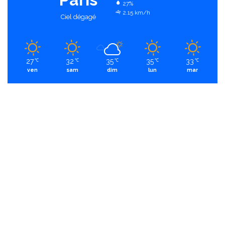
27%
2.15 km/h
Ciel dégagé
27
32
35
35
33
℃
℃
℃
℃
℃
ven
sam
dim
lun
mar