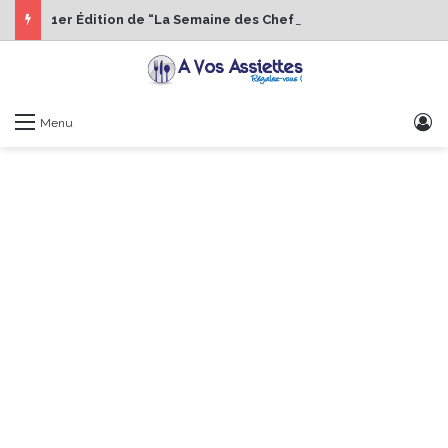
1er Édition de “La Semaine des Chefs” du 19 au 24 octobre 2026
S
Menu