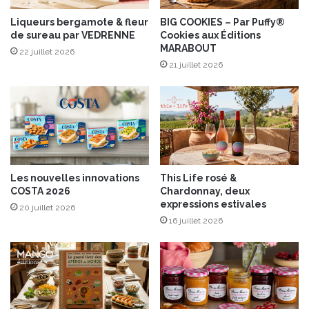
®
œ
e
Liqueurs bergamote & fleur
BIG COOKIES – Par Puffy®
u
de sureau par VEDRENNE
Cookies aux Éditions
t
f
MARABOUT
a
22 juillet 2026
u
21 juillet 2026
c
h
o
c
o
l
a
Les nouvelles innovations
This Life rosé &
t
COSTA 2026
Chardonnay, deux
expressions estivales
20 juillet 2026
16 juillet 2026