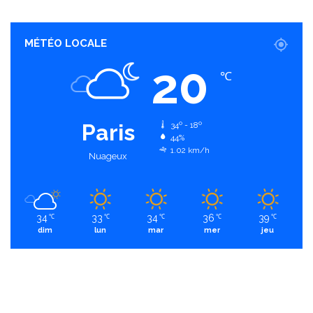
MÉTÉO LOCALE
20
℃
Paris
34º - 18º
44%
1.02 km/h
Nuageux
34
33
34
36
39
℃
℃
℃
℃
℃
dim
lun
mar
mer
jeu