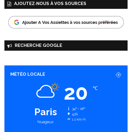
AJOUTEZ‑NOUS À VOS SOURCES
RECHERCHE GOOGLE
MÉTÉO LOCALE
20
℃
Paris
34º - 18º
43%
1.1 km/h
Nuageux