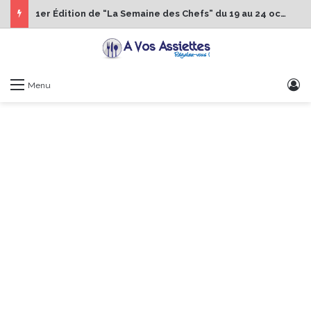
1er Édition de “La Semaine des Chefs” du 19 au 24 octobre 2026
S
Menu