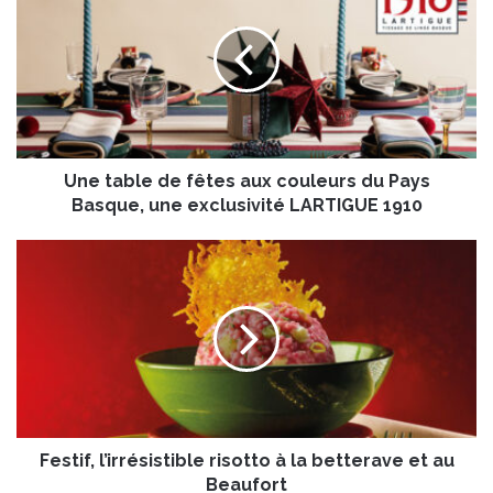
e
t
a
b
l
e
d
Une table de fêtes aux couleurs du Pays
e
f
Basque, une exclusivité LARTIGUE 1910
ê
t
F
e
e
s
s
a
t
u
i
x
f
c
,
o
l
u
’
l
Festif, l’irrésistible risotto à la betterave et au
i
e
r
Beaufort