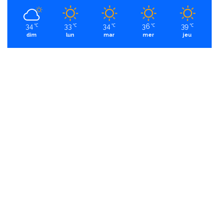
34
33
34
36
39
℃
℃
℃
℃
℃
dim
lun
mar
mer
jeu