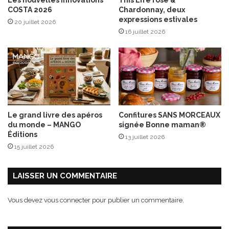
c
e
COSTA 2026
Chardonnay, deux
l
t
expressions estivales
20 juillet 2026
u
t
16 juillet 2026
s
e
i
r
v
a
i
v
t
e
é
e
L
t
A
a
Le grand livre des apéros
Confitures SANS MORCEAUX
R
u
du monde – MANGO
signée Bonne maman®
T
B
Éditions
13 juillet 2026
I
e
15 juillet 2026
G
a
U
u
E
f
LAISSER UN COMMENTAIRE
1
o
9
r
Vous devez
vous connecter
pour publier un commentaire.
1
t
0