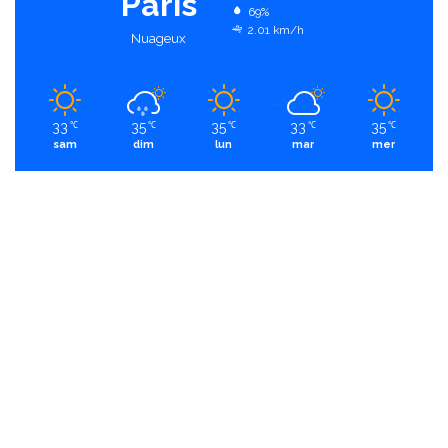
Paris
69%
2.01 km/h
Nuageux
33
35
35
33
35
℃
℃
℃
℃
℃
sam
dim
lun
mar
mer