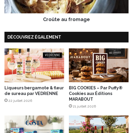
m
a
e
u
“
f
B
Croûte au fromage
r
o
o
c
m
DÉCOUVREZ ÉGALEMENT
a
a
u
g
x
e
V
e
r
r
e
”
Liqueurs bergamote & fleur
BIG COOKIES – Par Puffy®
de sureau par VEDRENNE
Cookies aux Éditions
MARABOUT
22 juillet 2026
21 juillet 2026