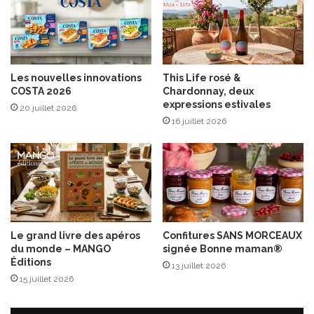
t
e
t
a
u
Les nouvelles innovations
This Life rosé &
x
COSTA 2026
Chardonnay, deux
f
expressions estivales
20 juillet 2026
l
16 juillet 2026
e
u
r
s
Le grand livre des apéros
Confitures SANS MORCEAUX
du monde – MANGO
signée Bonne maman®
Éditions
13 juillet 2026
15 juillet 2026