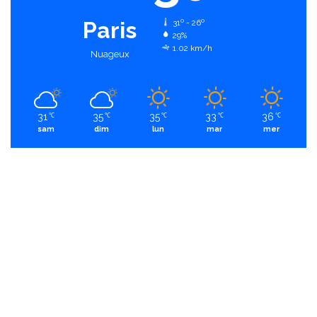
Paris
31º - 26º
29%
1.02 km/h
Nuageux
31
35
35
33
36
℃
℃
℃
℃
℃
sam
dim
lun
mar
mer