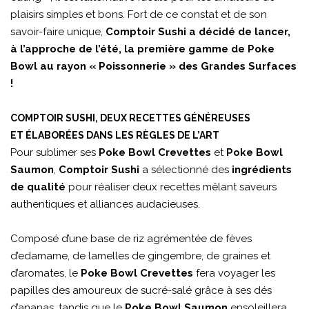
plaisirs simples et bons. Fort de ce constat et de son
savoir-faire unique,
Comptoir Sushi a décidé de lancer,
à l’approche de l’été, la première gamme de Poke
Bowl au rayon « Poissonnerie » des Grandes Surfaces
!
COMPTOIR SUSHI, DEUX RECETTES GÉNÉREUSES
ET ÉLABORÉES DANS LES RÈGLES DE L’ART
Pour sublimer ses
Poke Bowl Crevettes
et
Poke Bowl
Saumon
,
Comptoir Sushi
a sélectionné des
ingrédients
de qualité
pour réaliser deux recettes mêlant saveurs
authentiques et alliances audacieuses.
Composé d’une base de riz agrémentée de fèves
d’edamame, de lamelles de gingembre, de graines et
d’aromates, le
Poke Bowl Crevettes
fera voyager les
papilles des amoureux de sucré-salé grâce à ses dés
d’ananas, tandis que le
Poke Bowl Saumon
ensoleillera