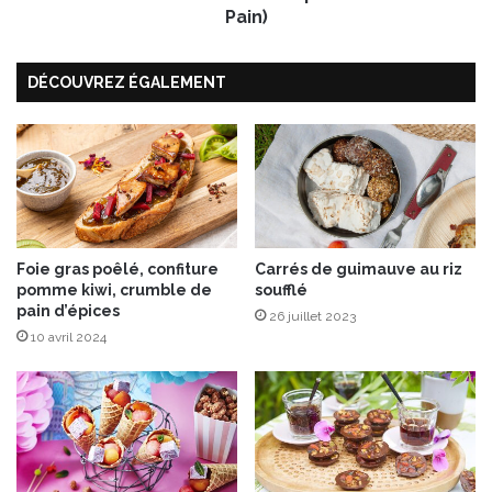
P
Pain)
r
a
DÉCOUVREZ ÉGALEMENT
l
i
n
e
s
R
o
s
e
Foie gras poêlé, confiture
Carrés de guimauve au riz
pomme kiwi, crumble de
soufflé
s
pain d’épices
(
26 juillet 2023
S
10 avril 2024
p
é
c
i
a
l