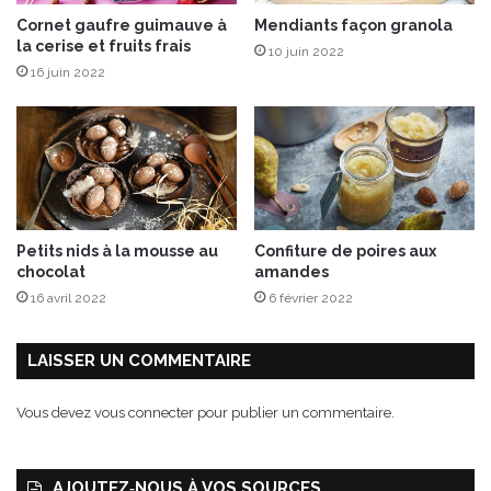
M
Cornet gaufre guimauve à
Mendiants façon granola
a
la cerise et fruits frais
10 juin 2022
c
16 juin 2022
h
i
n
e
à
P
a
i
Petits nids à la mousse au
Confiture de poires aux
n
chocolat
amandes
)
16 avril 2022
6 février 2022
LAISSER UN COMMENTAIRE
Vous devez
vous connecter
pour publier un commentaire.
AJOUTEZ‑NOUS À VOS SOURCES