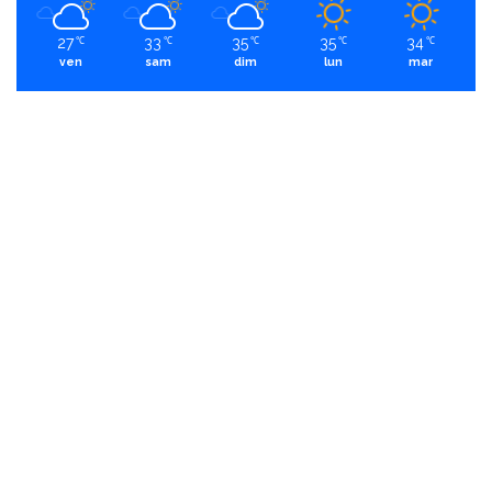
27
33
35
35
34
℃
℃
℃
℃
℃
ven
sam
dim
lun
mar