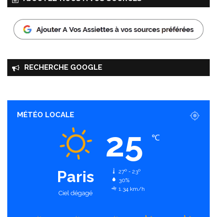
RECHERCHE GOOGLE
MÉTÉO LOCALE
25
℃
Paris
27º - 23º
30%
1.34 km/h
Ciel dégagé