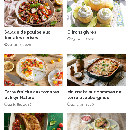
m
t
é
t
a
e
u
o
x
u
é
C
Salade de poulpe aux
Citrons givrés
p
tomates cerises
r
23 juillet 2026
i
é
24 juillet 2026
c
m
e
a
s
n
e
t
t
b
o
u
i
l
Tarte fraîche aux tomates
Moussaka aux pommes de
g
l
et Skyr Nature
terre et aubergines
n
e
o
22 juillet 2026
21 juillet 2026
s
n
B
s
i
o
o