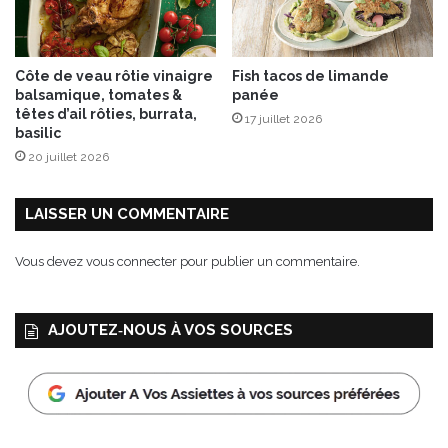
u
s
a
Côte de veau rôtie vinaigre
Fish tacos de limande
n
balsamique, tomates &
panée
s
têtes d’ail rôties, burrata,
17 juillet 2026
a
basilic
l
20 juillet 2026
c
o
o
LAISSER UN COMMENTAIRE
l
Vous devez
vous connecter
pour publier un commentaire.
AJOUTEZ‑NOUS À VOS SOURCES