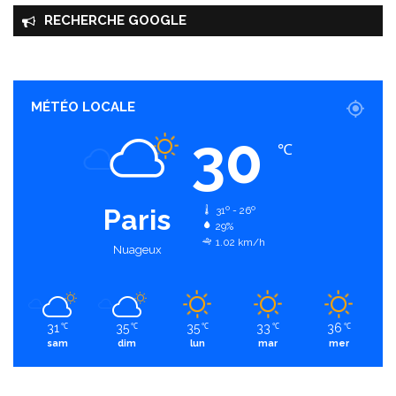
RECHERCHE GOOGLE
MÉTÉO LOCALE
30
℃
Paris
31º - 26º
29%
1.02 km/h
Nuageux
31
35
35
33
36
℃
℃
℃
℃
℃
sam
dim
lun
mar
mer