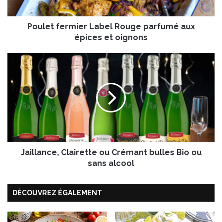
e
r
Poulet fermier Label Rouge parfumé aux
m
i
épices et oignons
e
r
J
L
a
a
i
b
l
e
l
l
a
R
n
o
c
u
e
g
Jaillance, Clairette ou Crémant bulles Bio ou
,
e
C
sans alcool
p
l
a
a
r
DÉCOUVREZ ÉGALEMENT
i
f
r
u
e