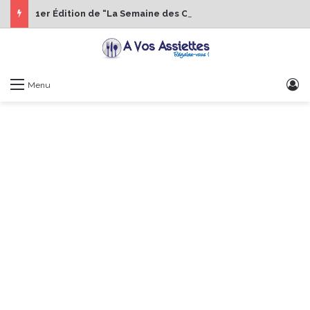
1er Édition de “La Semaine des Chefs” du 19 au 24 octobre 2026
S
Menu