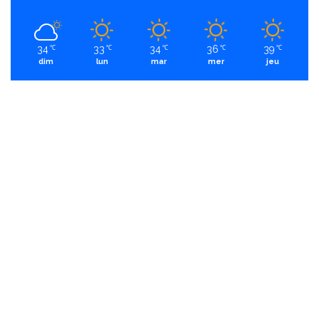
34
33
34
36
39
℃
℃
℃
℃
℃
dim
lun
mar
mer
jeu