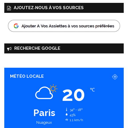
AJOUTEZ‑NOUS À VOS SOURCES
RECHERCHE GOOGLE
MÉTÉO LOCALE
20
℃
Paris
34º - 18º
43%
1.1 km/h
Nuageux