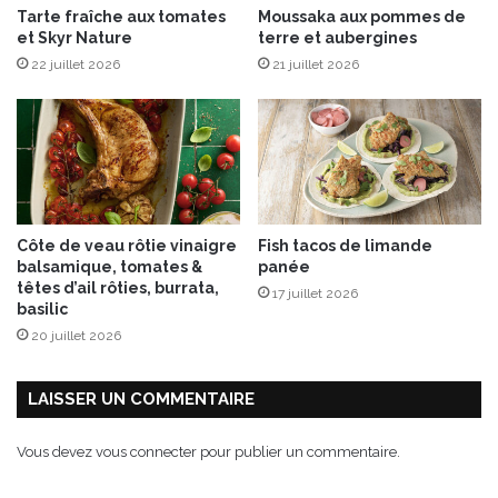
Tarte fraîche aux tomates
Moussaka aux pommes de
u
et Skyr Nature
terre et aubergines
x
22 juillet 2026
21 juillet 2026
é
c
h
a
l
o
t
e
Côte de veau rôtie vinaigre
Fish tacos de limande
s
balsamique, tomates &
panée
C
têtes d’ail rôties, burrata,
17 juillet 2026
o
basilic
n
20 juillet 2026
n
é
t
LAISSER UN COMMENTAIRE
a
b
Vous devez
vous connecter
pour publier un commentaire.
l
e