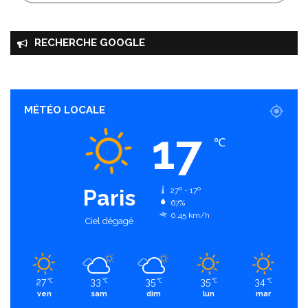
RECHERCHE GOOGLE
MÉTÉO LOCALE
17
℃
Paris
27º - 17º
67%
0.45 km/h
Ciel dégagé
27
33
35
35
34
℃
℃
℃
℃
℃
ven
sam
dim
lun
mar