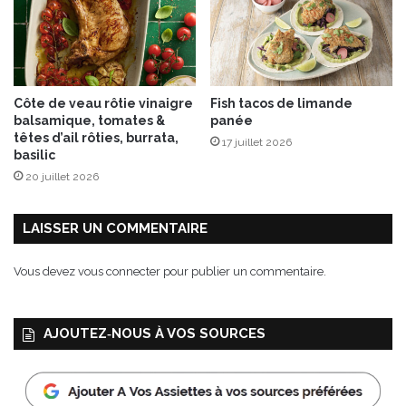
x
p
é
p
i
Côte de veau rôtie vinaigre
Fish tacos de limande
t
balsamique, tomates &
panée
e
têtes d’ail rôties, burrata,
17 juillet 2026
s
basilic
d
20 juillet 2026
e
c
h
LAISSER UN COMMENTAIRE
o
c
Vous devez
vous connecter
pour publier un commentaire.
o
l
a
AJOUTEZ‑NOUS À VOS SOURCES
t
B
i
o