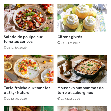
n
é
d
s
o
e
o
n
r
t
i
e
a
l
u
e
Salade de poulpe aux
Citrons givrés
tomates cerises
y
s
23 juillet 2026
a
p
24 juillet 2026
o
a
u
i
r
n
t
s
a
u
l
Tarte fraîche aux tomates
Moussaka aux pommes de
a
et Skyr Nature
terre et aubergines
i
22 juillet 2026
21 juillet 2026
t
a
u