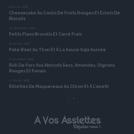
6 février 2026
Cheesecake Au Coulis De Fruits Rouges Et Éclats De
Biscuits
14 novembre 2024
Petits Flans Brocolis Et Carré Frais
20 février 2026
Poke Bowl Au Thon Et À La Sauce Soja Sucrée
6 novembre 2025
Rôti De Porc Aux Abricots Secs, Amandes, Oignons
Rouges Et Panais
17 février 2026
Rillettes De Maquereaux Au Citron Et À L’aneth
Page
Page
précédente
suivante