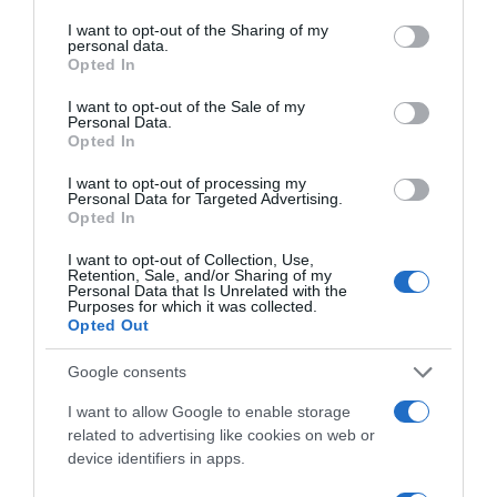
services and may gather and store information including but
Salade de poulpe aux
Fish tacos de limande
not limited to your visit or usage behaviour. You may click to
I want to opt-out of the Sharing of my
tomates cerises
panée
personal data.
grant or deny consent to Google and its third-party tags to
Opted In
24 juillet 2026
17 juillet 2026
use your data for below specified purposes in below Google
consent section.
I want to opt-out of the Sale of my
Personal Data.
Opted In
I want to opt-out of processing my
Personal Data for Targeted Advertising.
Opted In
Boulettes de lieu noir aux
Filets de rouget à la niçoise
I want to opt-out of Collection, Use,
épices
Retention, Sale, and/or Sharing of my
3 juillet 2026
Personal Data that Is Unrelated with the
10 juillet 2026
Purposes for which it was collected.
Opted Out
Google consents
I want to allow Google to enable storage
related to advertising like cookies on web or
device identifiers in apps.
Sandwich aux rillettes de
Truites au citron et sa sauce