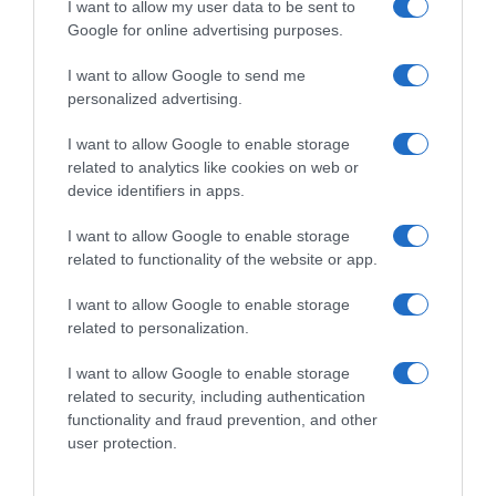
saumon
crémeuse
I want to allow my user data to be sent to
Google for online advertising purposes.
30 juin 2026
26 juin 2026
I want to allow Google to send me
LAISSER UN COMMENTAIRE
personalized advertising.
I want to allow Google to enable storage
Vous devez
vous connecter
pour publier un commentaire.
related to analytics like cookies on web or
device identifiers in apps.
AJOUTEZ‑NOUS À VOS SOURCES
I want to allow Google to enable storage
related to functionality of the website or app.
I want to allow Google to enable storage
related to personalization.
I want to allow Google to enable storage
RECHERCHE GOOGLE
related to security, including authentication
functionality and fraud prevention, and other
user protection.
MÉTÉO LOCALE