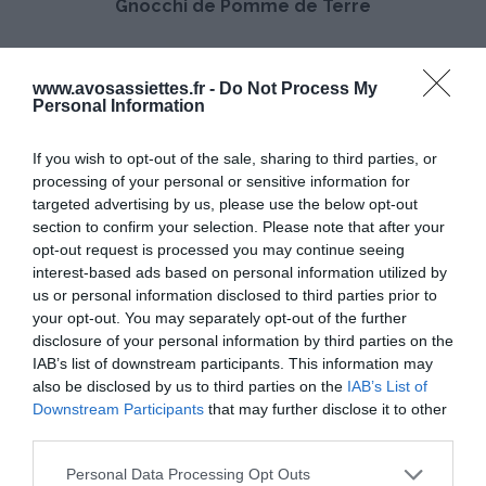
Gnocchi de Pomme de Terre
P
o
m
L
m
e
www.avosassiettes.fr -
Do Not Process My
e
s
Personal Information
d
P
e
a
If you wish to opt-out of the sale, sharing to third parties, or
T
i
processing of your personal or sensitive information for
e
n
targeted advertising by us, please use the below opt-out
r
s
section to confirm your selection. Please note that after your
r
a
opt-out request is processed you may continue seeing
e
Les Pains aux Raisins
u
interest-based ads based on personal information utilized by
x
us or personal information disclosed to third parties prior to
R
your opt-out. You may separately opt-out of the further
DÉCOUVREZ ÉGALEMENT
a
disclosure of your personal information by third parties on the
i
IAB’s list of downstream participants. This information may
s
also be disclosed by us to third parties on the
IAB’s List of
i
Downstream Participants
that may further disclose it to other
n
third parties.
s
Please note that this website/app uses one or more Google
Personal Data Processing Opt Outs