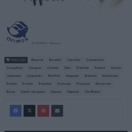
© OFIMER / Mixture
Mots-clés
Beurre
Bouillir
Carotte
Conserver
Coquilles
Couper
Crème
Dés
Fraîche
Fumet
Garnir
Julienne
Légumes
Mettre
Napper
Navets
Nettoyer
Petits
Poêle
Poêlée
Poireau
Poisson
Réserver
Roux
Saint-Jacques
Sauce
Vapeur
Vin Blanc
Pinterest
Partager par Email