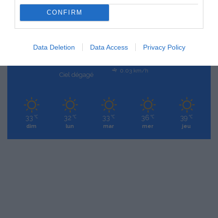
33
CONFIRM
℃
Data Deletion
Data Access
Privacy Policy
Paris
33º - 25º
32%
0.03 km/h
Ciel dégagé
33
32
33
36
39
℃
℃
℃
℃
℃
dim
lun
mar
mer
jeu