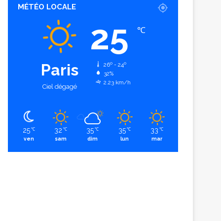
MÉTÉO LOCALE
25
℃
Paris
26º - 24º
32%
2.23 km/h
Ciel dégagé
25
32
35
35
33
℃
℃
℃
℃
℃
ven
sam
dim
lun
mar