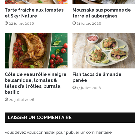
l
e
Tarte fraîche aux tomates
Moussaka aux pommes de
’
u
et Skyr Nature
terre et aubergines
a
x
22 juillet 2026
21 juillet 2026
n
e
t
h
e
t
b
l
Côte de veau rôtie vinaigre
Fish tacos de limande
i
balsamique, tomates &
panée
n
têtes d’ail rôties, burrata,
17 juillet 2026
i
basilic
s
20 juillet 2026
d
e
p
LAISSER UN COMMENTAIRE
o
m
Vous devez
vous connecter
pour publier un commentaire.
m