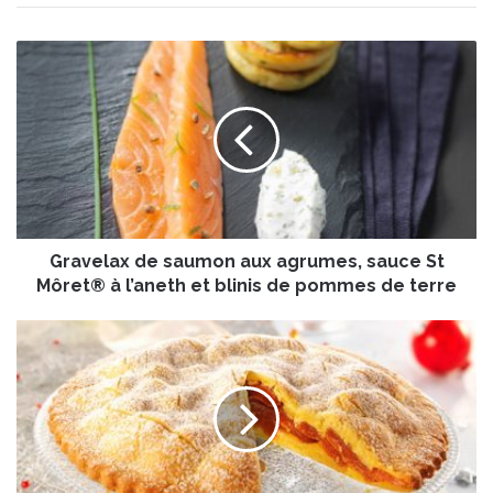
G
r
a
v
e
l
a
x
d
Gravelax de saumon aux agrumes, sauce St
e
s
Môret® à l’aneth et blinis de pommes de terre
a
u
P
m
o
o
m
n
p
a
e
u
à
x
l
a