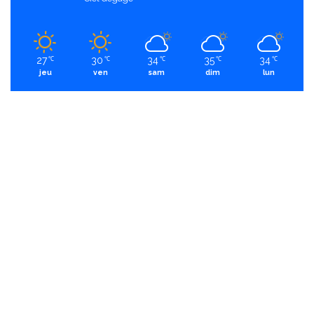
27
30
34
35
34
℃
℃
℃
℃
℃
jeu
ven
sam
dim
lun