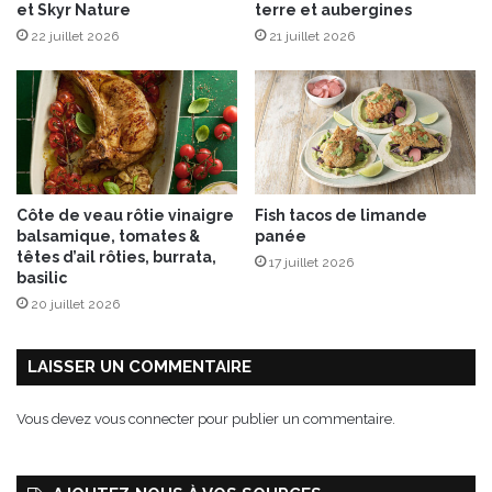
et Skyr Nature
terre et aubergines
o
i
q
22 juillet 2026
21 juillet 2026
v
u
a
a
l
n
”
t
d
s
u
2
5
Côte de veau rôtie vinaigre
Fish tacos de limande
a
balsamique, tomates &
panée
u
têtes d’ail rôties, burrata,
17 juillet 2026
2
basilic
9
20 juillet 2026
j
u
i
LAISSER UN COMMENTAIRE
n
2
Vous devez
vous connecter
pour publier un commentaire.
0
2
5