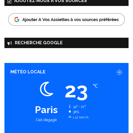
AJOUTEZ‑NOUS À VOS SOURCES
RECHERCHE GOOGLE
MÉTÉO LOCALE
23
℃
Paris
34º - 21º
38%
1.12 km/h
Ciel dégagé