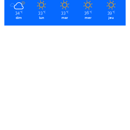
34
33
33
36
39
℃
℃
℃
℃
℃
dim
lun
mar
mer
jeu