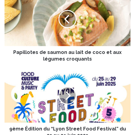
a
p
i
l
l
o
t
e
Papillotes de saumon au lait de coco et aux
s
d
légumes croquants
e
s
9
a
è
u
m
m
e
o
É
n
d
a
i
u
t
l
i
a
9ème Édition du “Lyon Street Food Festival” du
o
i
n