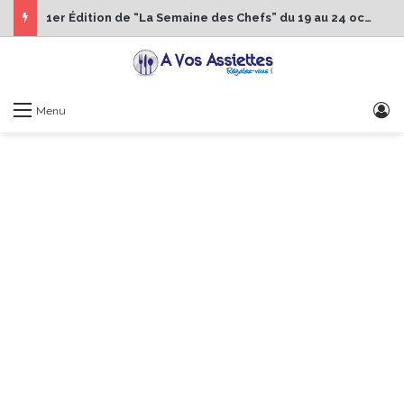
1er Édition de “La Semaine des Chefs” du 19 au 24 octobre 2026
S
Menu