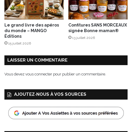
C
o
u
p
Le grand livre des apéros
Confitures SANS MORCEAUX
l
du monde – MANGO
signée Bonne maman®
a
Éditions
13 juillet 2026
n
15 juillet 2026
a
u
x
LAISSER UN COMMENTAIRE
É
d
Vous devez
vous connecter
pour publier un commentaire.
i
t
i
AJOUTEZ‑NOUS À VOS SOURCES
o
n
s
L
a
r