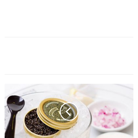
P
r
u
n
i
e
r
l