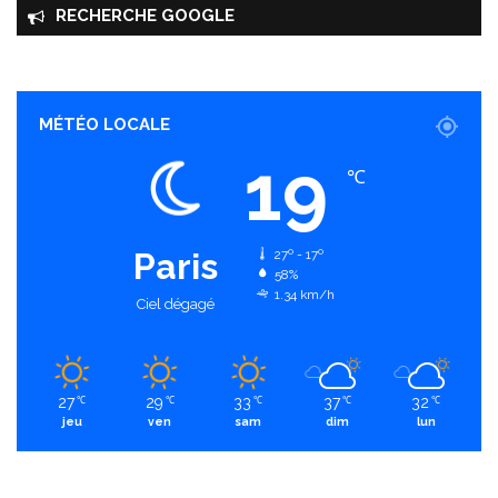
o
RECHERCHE GOOGLE
u
s
s
e
MÉTÉO LOCALE
19
℃
Paris
27º - 17º
58%
1.34 km/h
Ciel dégagé
27
29
33
37
32
℃
℃
℃
℃
℃
jeu
ven
sam
dim
lun