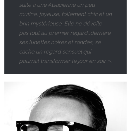
suite à une Alsacienne un peu
mutine, joyeuse, follement chic et un
brin mystérieuse. Elle ne dévoile
pas tout au premier regard…derrière
ses lunettes noires et rondes, se
cache un regard sensuel qui
pourrait transformer le jour en soir ».