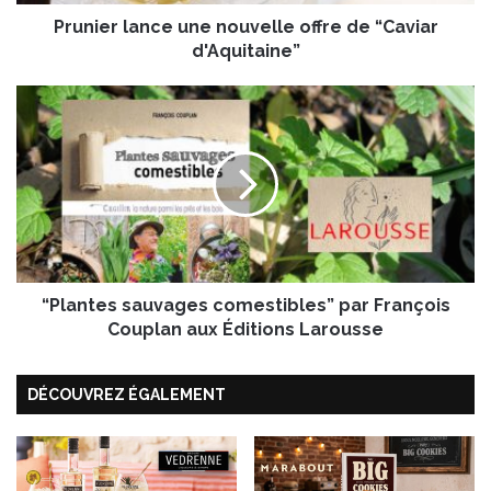
a
Prunier lance une nouvelle offre de “Caviar
n
c
d'Aquitaine”
e
u
“
n
P
e
l
n
a
o
n
u
t
v
e
e
s
l
s
l
“Plantes sauvages comestibles” par François
a
e
u
Couplan aux Éditions Larousse
o
v
f
a
f
DÉCOUVREZ ÉGALEMENT
g
r
e
e
s
d
c
e
o