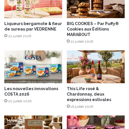
“
m
C
e
a
s
v
t
Liqueurs bergamote & fleur
BIG COOKIES – Par Puffy®
i
de sureau par VEDRENNE
Cookies aux Éditions
i
MARABOUT
a
b
22 juillet 2026
r
l
21 juillet 2026
d
e
'
s
A
”
q
p
u
a
i
r
t
F
Les nouvelles innovations
This Life rosé &
a
r
COSTA 2026
Chardonnay, deux
i
a
expressions estivales
20 juillet 2026
n
n
16 juillet 2026
e
ç
”
o
i
s