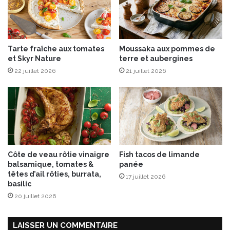
d
e
e
a
C
u
É
c
Tarte fraîche aux tomates
Moussaka aux pommes de
M
i
et Skyr Nature
terre et aubergines
O
t
22 juillet 2026
21 juillet 2026
I
r
p
o
o
n
u
r
P
â
q
Côte de veau rôtie vinaigre
Fish tacos de limande
u
balsamique, tomates &
panée
e
têtes d’ail rôties, burrata,
17 juillet 2026
s
basilic
2
20 juillet 2026
0
1
9
LAISSER UN COMMENTAIRE