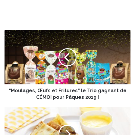
“
M
o
u
l
a
g
e
s
“Moulages, Œufs et Fritures” le Trio gagnant de
,
Œ
CÉMOI pour Pâques 2019 !
u
f
C
s
r
e
ê
t
p
F