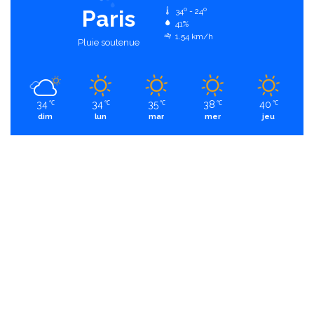
Paris
34º - 24º
41%
1.54 km/h
Pluie soutenue
34
34
35
38
40
℃
℃
℃
℃
℃
dim
lun
mar
mer
jeu