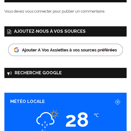
!
Vous devez
vous connecter
pour publier un commentaire.
AJOUTEZ‑NOUS À VOS SOURCES
RECHERCHE GOOGLE
MÉTÉO LOCALE
28
℃