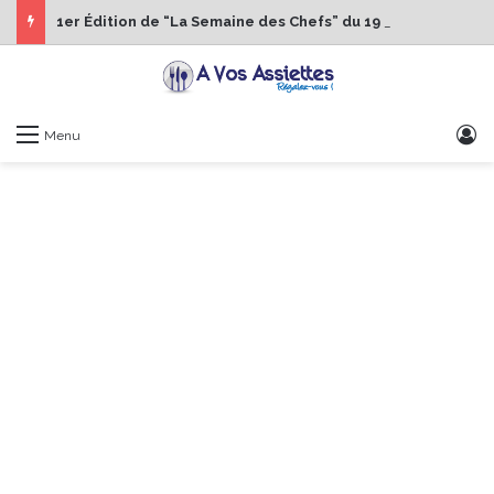
1er Édition de “La Semaine des Chefs” du 19 au 24 octobre 2026
S
Menu