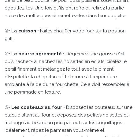
dans de l’eau bouillante pour qu’ils puissent s’ouvrir. Enfin,
égouttez-les. Une fois qu’ils ont refroidi, retirez la partie
noire des mollusques et remettez-les dans leur coquille.
③•
La cuisson
• Faites chauffer votre four sur la position
grill.
④•
Le beurre agrémenté
• Dégermez une gousse d’ail
puis hachez-la, hachez les noisettes en éclats, ciselez le
persil finement et mélangez le tout avec le piment
d’Espelette, la chapelure et le beurre à température
ambiante à l’aide d’une fourchette. Cela doit ressembler à
une pommade en texture.
⑤•
Les couteaux au four
• Disposez les couteaux sur une
plaque allant au four et déposez des petites noisettes du
mélange au beurre un peu partout sur les coquillages.
Idéalement, râpez le parmesan vous-même et