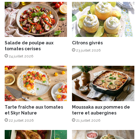
u
x
s
a
v
e
u
Salade de poulpe aux
Citrons givrés
tomates cerises
r
23 juillet 2026
s
24 juillet 2026
d
u
p
r
i
n
t
Tarte fraîche aux tomates
Moussaka aux pommes de
e
et Skyr Nature
terre et aubergines
m
22 juillet 2026
21 juillet 2026
p
s
,