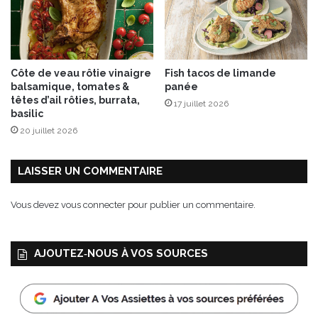
a
s
p
e
r
Côte de veau rôtie vinaigre
Fish tacos de limande
g
balsamique, tomates &
panée
e
têtes d’ail rôties, burrata,
17 juillet 2026
s
basilic
,
20 juillet 2026
b
a
c
LAISSER UN COMMENTAIRE
o
n
Vous devez
vous connecter
pour publier un commentaire.
e
t
œ
AJOUTEZ‑NOUS À VOS SOURCES
u
f
m
o
l