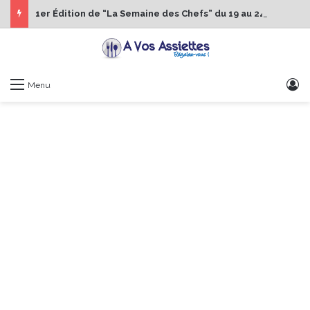
1er Édition de “La Semaine des Chefs” du 19 au 24 octobre 2026
S
Menu