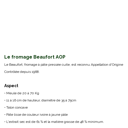
Le fromage Beaufort AOP
Le Beaufort, fromage à pâte pressée cuite, est reconnu Appellation d'Origine
Contrôlée depuis 1968.
Aspect
• Meule de 20 à 70 Kg
• 11 à 16 cm de hauteur, diamètre de 35 à 75cm
• Talon concave
• Pâte lisse de couleur ivoire à jaune pâle
• L'extrait sec est de 61 % et la matière grasse de 48 % minimum.