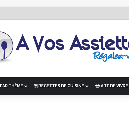
Édition de “La Semaine des Chefs” du 19 au 24 octobre 2026
PAR THÈME
RECETTES DE CUISINE
ART DE VIVRE