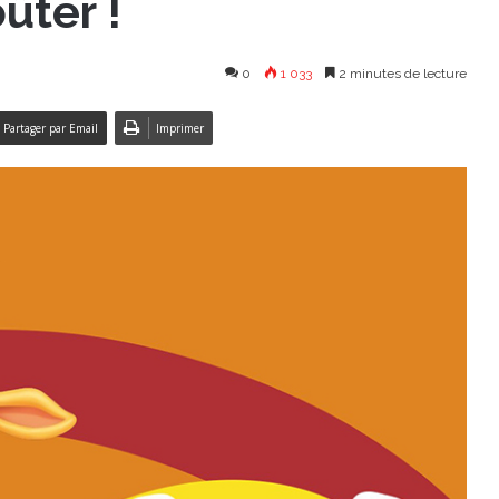
oûter !
0
1 033
2 minutes de lecture
Partager par Email
Imprimer