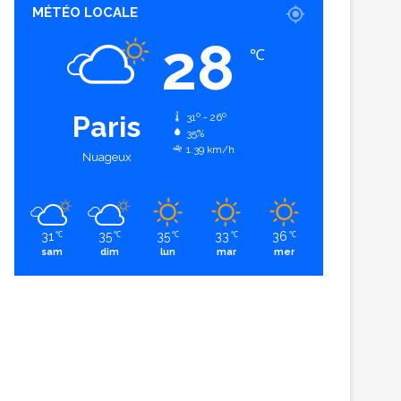
MÉTÉO LOCALE
28
℃
Paris
31º - 26º
35%
1.39 km/h
Nuageux
31
35
35
33
36
℃
℃
℃
℃
℃
sam
dim
lun
mar
mer