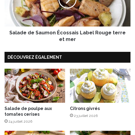
u
d
m
e
a
d
e
S
Salade de Saumon Écossais Label Rouge terre
a
u
et mer
m
o
DÉCOUVREZ ÉGALEMENT
n
É
c
o
s
s
a
i
s
Salade de poulpe aux
Citrons givrés
tomates cerises
L
23 juillet 2026
a
24 juillet 2026
b
e