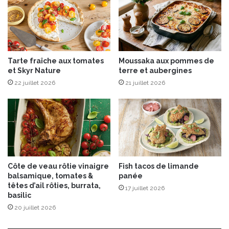
l
R
o
u
g
Tarte fraîche aux tomates
Moussaka aux pommes de
e
et Skyr Nature
terre et aubergines
t
22 juillet 2026
21 juillet 2026
e
r
r
e
e
t
m
e
Côte de veau rôtie vinaigre
Fish tacos de limande
r
balsamique, tomates &
panée
têtes d’ail rôties, burrata,
17 juillet 2026
basilic
20 juillet 2026