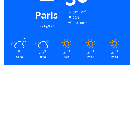
Paris
31º - 26º
26%
1.76 km/h
Nuageux
28
35
34
32
35
℃
℃
℃
℃
℃
sam
dim
lun
mar
mer