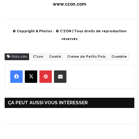
www.czon.com
© Copyright & Photos :
© C'ZON
| Tous droits de reproduction
réservés
Mots-clés
C'zon
Comté
Crème de Petits Pois
Crumble
Pinterest
Partager par Email
ÇA PEUT AUSSI VOUS INTÉRESSER