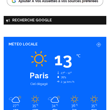
RECHERCHE GOOGLE
MÉTÉO LOCALE
13
℃
Paris
27º - 12º
78%
2.34 km/h
Ciel dégagé
27
35
34
36
35
℃
℃
℃
℃
℃
ven
sam
dim
lun
mar