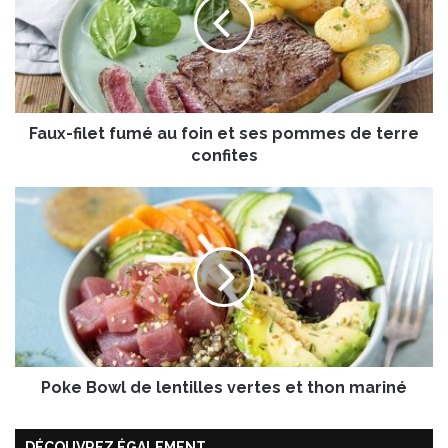
x
-
f
i
l
e
Faux-filet fumé au foin et ses pommes de terre
t
f
confites
u
m
P
é
o
a
k
u
e
f
B
o
o
i
w
n
l
e
d
t
Poke Bowl de lentilles vertes et thon mariné
e
s
l
e
e
DÉCOUVREZ ÉGALEMENT
s