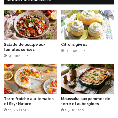
n
p
t
o
i
m
l
m
l
e
e
s
s
d
v
e
Salade de poulpe aux
Citrons givrés
e
tomates cerises
t
r
23 juillet 2026
e
t
24 juillet 2026
r
e
r
s
e
e
c
t
o
t
n
h
f
o
Tarte fraîche aux tomates
Moussaka aux pommes de
i
n
et Skyr Nature
terre et aubergines
t
m
22 juillet 2026
21 juillet 2026
e
a
s
r