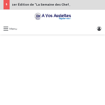
1er Édition de “La Semaine des Chefs” du 19 au 24 octobre 2026
S
Menu