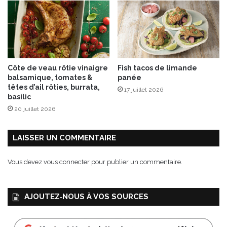
i
n
é
Côte de veau rôtie vinaigre
Fish tacos de limande
balsamique, tomates &
panée
têtes d’ail rôties, burrata,
17 juillet 2026
basilic
20 juillet 2026
LAISSER UN COMMENTAIRE
Vous devez
vous connecter
pour publier un commentaire.
AJOUTEZ‑NOUS À VOS SOURCES